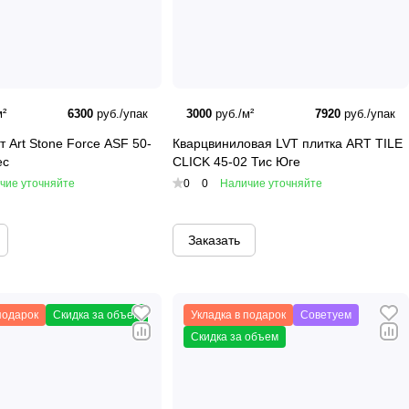
ктичность. Она отличается гибкостью, что позволяет
лаге и износу. Преимущества LVT плитки Art East
²
6300
руб./упак
3000
руб./м²
7920
руб./упак
 Art Stone Force ASF 50-
Кварцвиниловая LVT плитка ART TILE
адежное сцепление с основанием и долговечность
ес
CLICK 45-02 Тис Юге
чие уточняйте
0
0
Наличие уточняйте
руют натуральные материалы, такие как дерево,
Заказать
натах, кухнях и других влажных зонах.
подарок
Скидка за объем
Укладка в подарок
Советуем
ьного покрытия
Скидка за объем