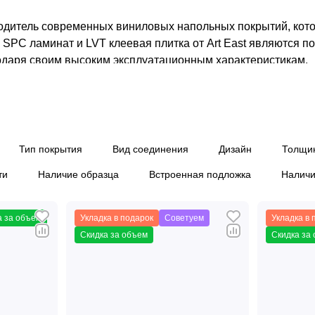
дитель современных виниловых напольных покрытий, котор
SPC ламинат и LVT клеевая плитка от Art East являются 
даря своим высоким эксплуатационным характеристикам.
ast
о инновационное покрытие, которое совмещает в себе проч
Тип покрытия
Вид соединения
Дизайн
Толщи
х материалов. Вот основные преимущества SPC ламината:
ти
Наличие образца
Встроенная подложка
Наличи
аря каменно-полимерной основе SPC ламинат устойчив к м
ысокой проходимостью.
т не боится влаги и может использоваться в помещениях с
а за объем
Укладка в подарок
Советуем
Укладка в 
Скидка за объем
Скидка за
амкового соединения позволяет быстро и легко укладывать
зносостойкому слою, ламинат Art East сохраняет свой внеш