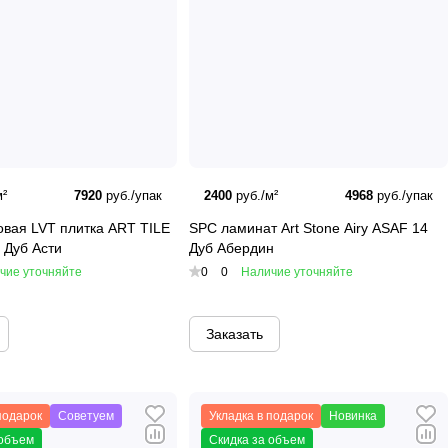
²
7920
руб./упак
2400
руб./м²
4968
руб./упак
вая LVT плитка ART TILE
SPC ламинат Art Stone Airy ASAF 14
 Дуб Асти
Дуб Абердин
чие уточняйте
0
0
Наличие уточняйте
Заказать
подарок
Советуем
Укладка в подарок
Новинка
 объем
Скидка за объем