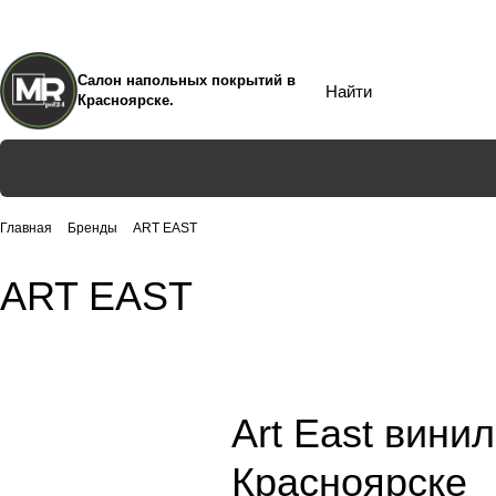
Салон напольных покрытий в
Красноярске.
Главная
Бренды
ART EAST
ART EAST
Art East вини
Красноярске