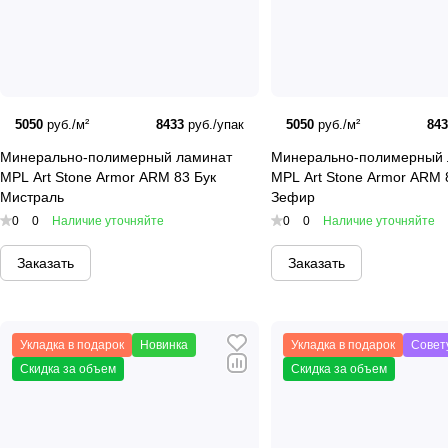
LVT клеевая плитка
LVT клеевая плитка
от Art Eas
ей повторять форму основания, 
5050
руб./м²
8433
руб./упак
5050
руб./м²
84
включают:
Минерально-полимерный ламинат
Минерально-полимерный 
Легкость монтажа:
Плитка к
MPL Art Stone Armor ARM 83 Бук
MPL Art Stone Armor ARM 
покрытия.
Мистраль
Зефир
0
0
Наличие уточняйте
0
0
Наличие уточняйте
Широкий выбор дизайнов:
камень или бетон.
Заказать
Заказать
Водонепроницаемость:
LVT
Простота ухода:
Покрытие ле
Укладка в подарок
Новинка
Укладка в подарок
Совет
Art East в Красно
Скидка за объем
Скидка за объем
Почему жители
Красноярска
вы