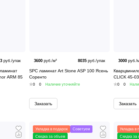
33
руб./упак
3600
руб./м²
8035
руб./упак
3000
руб./м
ламинат
SPC ламинат Art Stone ASP 100 Ясень
Кварцвинило
mor ARM 85
Соренто
CLICK 45-03
0
0
Наличие уточняйте
0
0
Нали
Заказать
Заказать
Укладка в подарок
Советуем
Укладка в 
Скидка за объем
Скидка за