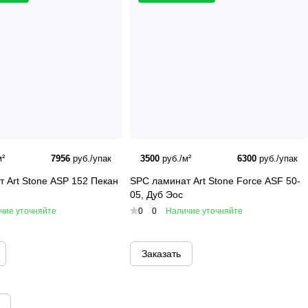
²
7956
руб./упак
3500
руб./м²
6300
руб./упак
 Art Stone ASP 152 Пекан
SPC ламинат Art Stone Force ASF 50-
05, Дуб Эос
чие уточняйте
0
0
Наличие уточняйте
Заказать