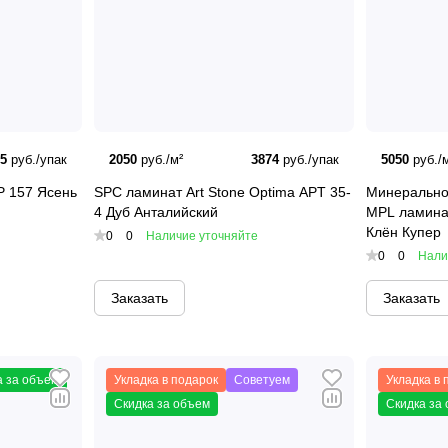
ь:
Продукция Art East устойчива к износу, влаге и перепада
ые покрытия Art East предлагают широкий выбор текстур и
лагаем быструю и надежную доставку виниловых полов Art 
35
руб./упак
2050
руб./м²
3874
руб./упак
5050
руб./м
P 157 Ясень
SPC ламинат Art Stone Optima APT 35-
Минерально
4 Дуб Анталийский
MPL ламинат
t
— это выбор тех, кто ищет надежное, красивое и долгове
Клён Купер
0
0
Наличие уточняйте
йдут для любых помещений, будь то квартира, загородный 
0
0
Нали
оставкой по Красноярску уже сегодня!
Заказать
Заказать
а за объем
Укладка в подарок
Советуем
Укладка в 
Скидка за объем
Скидка за