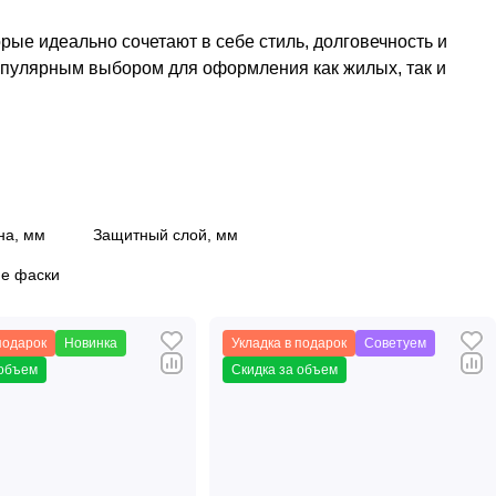
ые идеально сочетают в себе стиль, долговечность и
популярным выбором для оформления как жилых, так и
ность каменно-полимерной основы и эстетическую
на, мм
Защитный слой, мм
е фаски
еханическим повреждениям, что делает его
 повышенной влажностью, таких как кухни, ванные
подарок
Новинка
Укладка в подарок
Советуем
 объем
Скидка за объем
 ламинат без использования клея.
ний вид на долгие годы даже при интенсивной