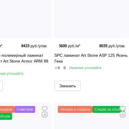
м температуры, что особенно важно для сибирского
 оттенков, что позволяет подобрать идеальный
East по Красноярску и области.
²
8433
руб./упак
3600
руб./м²
8035
руб./упак
-полимерный ламинат
SPC ламинат Art Stone ASP 125 Ясень
 Art Stone Armor ARM 88
Гека
чное решение для своего пола. SPC ламинат и LVT
0
0
Наличие уточняйте
дом или офис. Закажите виниловые покрытия Art East
чие уточняйте
Заказать
подарок
Советуем
Укладка в подарок
Скидка за объем
 объем