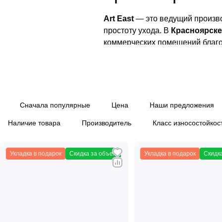
Art East
— это ведущий произво
простоту ухода. В
Красноярске
коммерческих помещений благо
SPC ламинат Art E
SPC ламинат
от Art East — эт
Сначала популярные
Цена
Наши предложения
привлекательность натуральны
Наличие товара
Производитель
Класс износостойкос
Высокая прочность:
Благод
идеальным для помещений с в
Укладка в подарок
Скидка за объем
Влагостойкость:
Укладка в подарок
SPC ламина
Скидк
комнаты и коридоры.
Простота укладки:
Система з
Долговечность:
Благодаря и
эксплуатации.