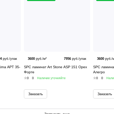
74
руб./упак
3600
руб./м²
7956
руб./упак
3600
руб./м
tima APT 35-
SPC ламинат Art Stone ASP 151 Орех
SPC ламинат
Форте
Алегро
0
0
Наличие уточняйте
0
0
Нали
Заказать
Заказать