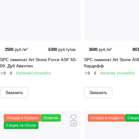
Прочность и долговечност
климата.
Эстетичный дизайн:
Винилов
вариант для любого интерьера.
Удобство доставки:
Мы пред
3500
руб./м²
6300
руб./упак
3600
руб./м²
80
Заключение
SPC ламинат Art Stone Force ASF 50-
SPC ламинат Art Stone AS
06, Дуб Авентин
Кардифф
Виниловые покрытия от
Art Eas
0
0
Наличие уточняйте
0
0
Наличие уточняйте
клеевая плитка прекрасно подо
в нашем интернет-магазине с д
Заказать
Заказать
Укладка в подарок
Новинка
Укладка в подарок
Скидк
Скидка за объем