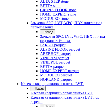
ALTA STEP stone
BETTA stone
CRONA FLOOR stone
HOME EXPERT stone
MODULEO stone
Замковая SPC, LVT, WPC, ПВХ плитка под
паркет ёлочка
Назад
Замковая SPC, LVT, WPC, ПВХ плитка
под паркет ёлочка
FARGO parquet
ALPINE FLOOR parquet
ABERHOF parquet
VINILAM parquet
VINILPOL parquet
BETTA parquet
HOME EXPERT parquet
MODULEO parquet
NORLAND parquet
Клеевая кварцвиниловая плитка LVT
Назад
Клеевая кварцвиниловая плитка LVT
Клеевая кварцвиниловая плитка LVT под
дерево
Назад