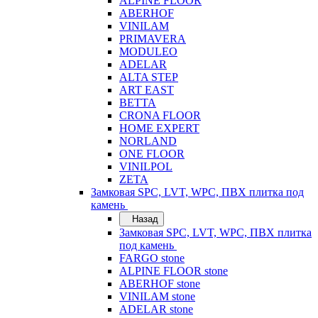
ALPINE FLOOR
ABERHOF
VINILAM
PRIMAVERA
MODULEO
ADELAR
ALTA STEP
ART EAST
BETTA
CRONA FLOOR
HOME EXPERT
NORLAND
ONE FLOOR
VINILPOL
ZETA
Замковая SPC, LVT, WPC, ПВХ плитка под
камень
Назад
Замковая SPC, LVT, WPC, ПВХ плитка
под камень
FARGO stone
ALPINE FLOOR stone
ABERHOF stone
VINILAM stone
ADELAR stone