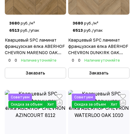
3680
руб./м²
3680
руб./м²
6513
руб./упак
6513
руб./упак
Кварцевый SPC ламинат
Кварцевый SPC ламинат
французская ёлка ABERHOF
французская ёлка ABERHOF
CHEVRON MARENGO OAK
CHEVRON DUNKIRK OAK
2196
8816
0
0
Наличие уточняйте
0
0
Наличие уточняйте
Заказать
Заказать
Советуем
Советуем
Скидка за объем
Хит
Скидка за объем
Хит