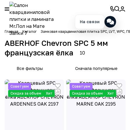
На связи
Главная
Каталог
Замковая кварцвиниловая плитка SPC, LVT, WPC, П
ABERHOF Chevron SPC 5 мм
французская ёлка
10
Все фильтры
Сначала популярные
Советуем
Советуем
Скидка за объем
Хит
Скидка за объем
Хит