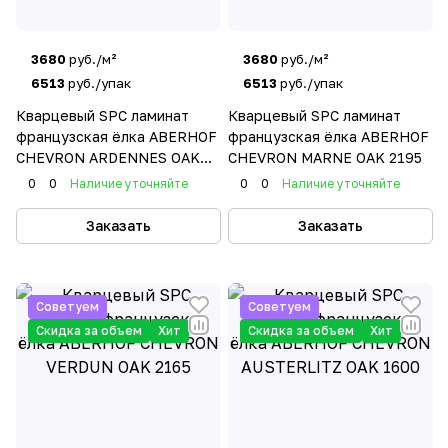
3680
руб./м²
3680
руб./м²
6513
руб./упак
6513
руб./упак
Кварцевый SPC ламинат
Кварцевый SPC ламинат
французская ёлка ABERHOF
французская ёлка ABERHOF
CHEVRON ARDENNES OAK
CHEVRON MARNE OAK 2195
2197
0
0
Наличие уточняйте
0
0
Наличие уточняйте
Заказать
Заказать
Советуем
Советуем
Скидка за объем
Хит
Скидка за объем
Хит