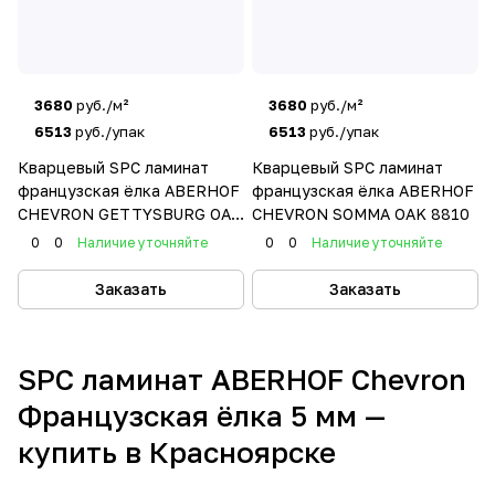
3680
руб./м²
3680
руб./м²
6513
руб./упак
6513
руб./упак
Кварцевый SPC ламинат
Кварцевый SPC ламинат
французская ёлка ABERHOF
французская ёлка ABERHOF
CHEVRON GETTYSBURG OAK
CHEVRON SOMMA OAK 8810
2016
0
0
Наличие уточняйте
0
0
Наличие уточняйте
Заказать
Заказать
SPC ламинат ABERHOF Chevron
Французская ёлка 5 мм —
купить в Красноярске