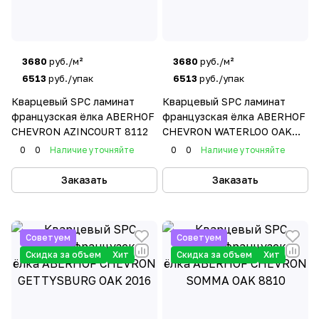
3680
руб./м²
3680
руб./м²
6513
руб./упак
6513
руб./упак
Кварцевый SPC ламинат
Кварцевый SPC ламинат
французская ёлка ABERHOF
французская ёлка ABERHOF
CHEVRON AZINCOURT 8112
CHEVRON WATERLOO OAK
1010
0
0
Наличие уточняйте
0
0
Наличие уточняйте
Заказать
Заказать
Советуем
Советуем
Скидка за объем
Хит
Скидка за объем
Хит