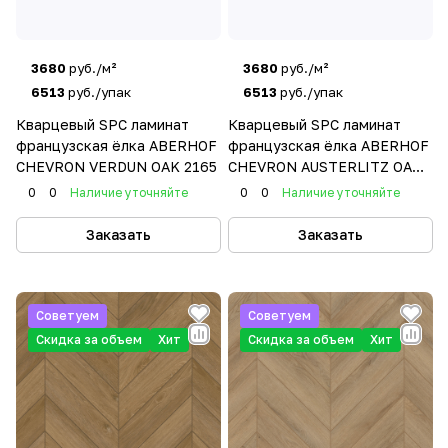
3680
руб./м²
3680
руб./м²
6513
руб./упак
6513
руб./упак
Кварцевый SPC ламинат
Кварцевый SPC ламинат
французская ёлка ABERHOF
французская ёлка ABERHOF
CHEVRON VERDUN OAK 2165
CHEVRON AUSTERLITZ OAK
1600
0
0
Наличие уточняйте
0
0
Наличие уточняйте
Заказать
Заказать
Советуем
Советуем
Скидка за объем
Хит
Скидка за объем
Хит