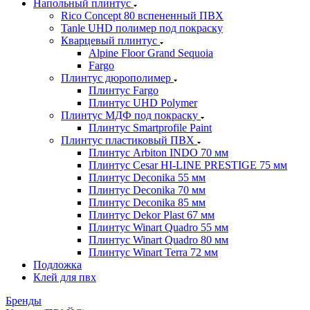
Напольный плинтус
Rico Concept 80 вспененный ПВХ
Tanle UHD полимер под покраску
Кварцевый плинтус
Alpine Floor Grand Sequoia
Fargo
Плинтус дюрополимер
Плинтус Fargo
Плинтус UHD Polymer
Плинтус МДФ под покраску
Плинтус Smartprofile Paint
Плинтус пластиковый ПВХ
Плинтус Arbiton INDO 70 мм
Плинтус Cesar HI-LINE PRESTIGE 75 мм
Плинтус Deconika 55 мм
Плинтус Deconika 70 мм
Плинтус Deconika 85 мм
Плинтус Dekor Plast 67 мм
Плинтус Winart Quadro 55 мм
Плинтус Winart Quadro 80 мм
Плинтус Winart Terra 72 мм
Подложка
Клей для пвх
Бренды