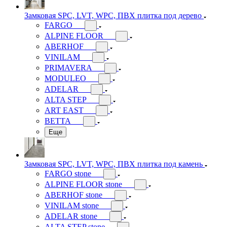
Замковая SPC, LVT, WPC, ПВХ плитка под дерево
FARGO
ALPINE FLOOR
ABERHOF
VINILAM
PRIMAVERA
MODULEO
ADELAR
ALTA STEP
ART EAST
BETTA
Еще
Замковая SPC, LVT, WPC, ПВХ плитка под камень
FARGO stone
ALPINE FLOOR stone
ABERHOF stone
VINILAM stone
ADELAR stone
ALTA STEP stone