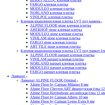
BERRY ALLOC клеевая плитка
FARGO клеевая плитка
MODULEO клеевая плитка
NORLAND клеевая плитка
VINILPOL клеевая плитка
Клеевая кварцвиниловая плитка LVT под камень
ALPINE FLOOR stone клеевая плитка
ABERHOF stone клеевая плитка
MODULEO stone клеевая плитка
VINILAM stone клеевая плитка
FARGO stone клеевая плитка
ART TILE stone клеевая плитка
Клеевая кварцвиниловая плитка LVT под паркет ё
ALPINE FLOOR parquet клеевая плитка
VINILAM parquet клеевая плитка
NORLAND parquet клеевая плитка
MODULEO parquet клеевая плитка
FARGO parquet клеевая плитка
Ламинат
Ламинат ALPINE FLOOR Original
Alpine Floor by Camsan Milango 8 мм
Alpine Floor Chevron ART французская ёлка 1
Alpine Floor Herringbone английская ёлка 12 м
Alpine Floor by Camsan Albero 10 мм
Alpine Floor by Camsan Legno Extra 8 мм