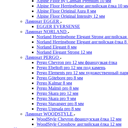
Alpine Floor by Camsan Premium 10 мм
Alpine Floor Herringbone английская ёлка 10 м
Alpine Floor Original Aura 8 мм
Alpine Floor Original Intensity 12 мм
Ламинат EGGER
EGGER EVERSENSE
Ламинат NORLAND
Norland Herringbone Elegant Strong английская
Norland Herringbone Elegant английская ёлка 8
Norland Elegant 8 мм
Norland Elegant Strong 12 мм
Ламинат PERGO
Pergo Chevron pro 12 мм французкая ёлка
Pergo Ebeltoft pro 12 мм под камень
Pergo Elements pro 12 мм художественный пар
Pergo Göteborg pro 8 мм
Pergo Kalmar 8 мм
Pergo Malmö pro 8 мм
Pergo Skara pro 12 мм
Pergo Skara pro 9 мм
Pergo Stavanger pro 8 мм
Pergo Uppsala pro 8 мм
Ламинат WOODSTYLE
WoodStyle Chevron французская ёлка 12 мм
WoodStyle Crossbow английская ёлка 12 мм