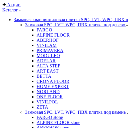
Акции
Каталог
Замковая кварцвиниловая плитка SPC, LVT, WPC, ПВХ 
Замковая SPC, LVT, WPC, ПВХ плитка под дерево
FARGO
ALPINE FLOOR
ABERHOF
VINILAM
PRIMAVERA
MODULEO
ADELAR
ALTA STEP
ART EAST
BETTA
CRONA FLOOR
HOME EXPERT
NORLAND
ONE FLOOR
VINILPOL
ZETA
Замковая SPC, LVT, WPC, ПВХ плитка под камень
FARGO stone
ALPINE FLOOR stone
ABERHOF stone