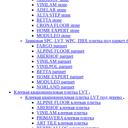
VINILAM stone
ADELAR stone
ALTA STEP stone
BETTA stone
CRONA FLOOR stone
HOME EXPERT stone
MODULEO stone
Замковая SPC, LVT, WPC, ПВХ плитка под паркет 
FARGO parquet
ALPINE FLOOR parquet
ABERHOF parquet
VINILAM parquet
VINILPOL parquet
BETTA parquet
HOME EXPERT parquet
MODULEO parquet
NORLAND parquet
Клеевая кварцвиниловая плитка LVT
Клеевая кварцвиниловая плитка LVT под дерево
ALPINE FLOOR клеевая плитка
ABERHOF клеевая плитка
VINILAM клеевая плитка
PRIMAVERA клеевая плитка
ART TILE клеевая плитка