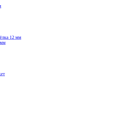
м
 ёлка 12 мм
 мм
кет