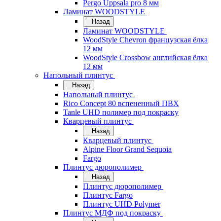
Pergo Uppsala pro 8 мм
Ламинат WOODSTYLE
Назад
Ламинат WOODSTYLE
WoodStyle Chevron французская ёлка
12 мм
WoodStyle Crossbow английская ёлка
12 мм
Напольный плинтус
Назад
Напольный плинтус
Rico Concept 80 вспененный ПВХ
Tanle UHD полимер под покраску
Кварцевый плинтус
Назад
Кварцевый плинтус
Alpine Floor Grand Sequoia
Fargo
Плинтус дюрополимер
Назад
Плинтус дюрополимер
Плинтус Fargo
Плинтус UHD Polymer
Плинтус МДФ под покраску