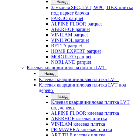
Назад
Замковая SPC, LVT, WPC, ПВХ плитка
под паркет ёлочка
FARGO parquet
ALPINE FLOOR parquet
ABERHOF parquet
VINILAM parquet
VINILPOL parquet
BETTA parquet
HOME EXPERT parquet
MODULEO parquet
NORLAND parquet
Клеевая кварцвиниловая плитка LVT
Назад
Клеевая кварцвиниловая плитка LVT
Клеевая кварцвиниловая плитка LVT под
дерево
Назад
Клеевая кварцвиниловая плитка LVT
под дерево
ALPINE FLOOR клеевая плитка
ABERHOF клеевая плитка
VINILAM клеевая плитка
PRIMAVERA клеевая плитка
ART TILE клеевая плитка