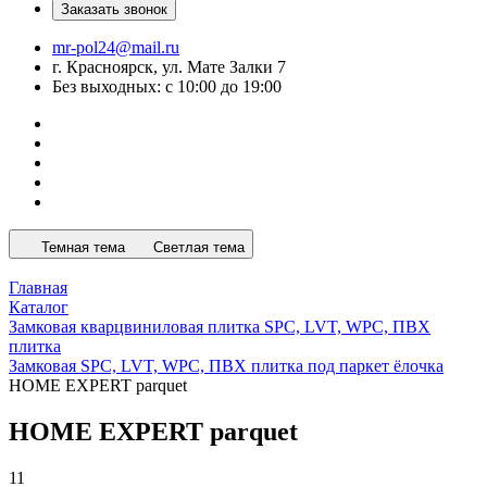
Заказать звонок
mr-pol24@mail.ru
г. Красноярск, ул. Мате Залки 7
Без выходных: с 10:00 до 19:00
Темная тема
Светлая тема
Главная
Каталог
Замковая кварцвиниловая плитка SPC, LVT, WPC, ПВХ
плитка
Замковая SPC, LVT, WPC, ПВХ плитка под паркет ёлочка
HOME EXPERT parquet
Home Expert Parquet SPC английская ёлка 3.5 мм
HOME EXPERT parquet
11 товаров
11