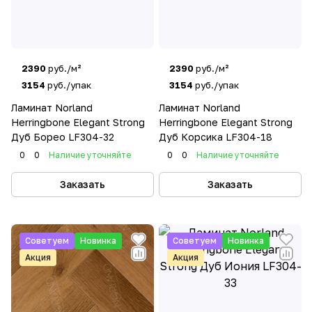
2390
руб./м²
2390
руб./м²
3154
руб./упак
3154
руб./упак
Ламинат Norland
Ламинат Norland
Herringbone Elegant Strong
Herringbone Elegant Strong
Дуб Борео LF304-32
Дуб Корсика LF304-18
0
0
Наличие уточняйте
0
0
Наличие уточняйте
Заказать
Заказать
Советуем
Новинка
Советуем
Новинка
Акция
Акция