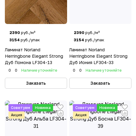
2390
руб./м²
2390
руб./м²
3154
руб./упак
3154
руб./упак
Ламинат Norland
Ламинат Norland
Herringbone Elegant Strong
Herringbone Elegant Strong
Дуб Помона LF304-13
Дуб Иония LF304-33
0
0
Наличие уточняйте
0
0
Наличие уточняйте
Заказать
Заказать
Советуем
Новинка
Советуем
Новинка
Акция
Акция