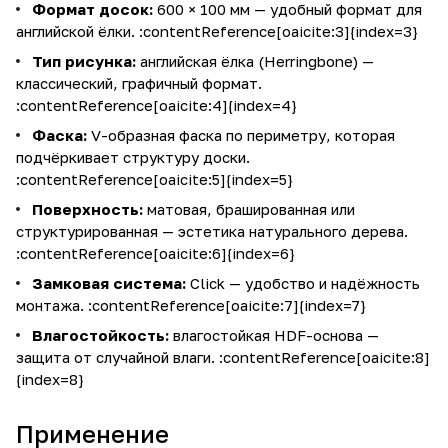
Формат досок:
600 × 100 мм — удобный формат для
английской ёлки. :contentReference[oaicite:3]{index=3}
Тип рисунка:
английская ёлка (Herringbone) —
классический, графичный формат.
:contentReference[oaicite:4]{index=4}
Фаска:
V-образная фаска по периметру, которая
подчёркивает структуру доски.
:contentReference[oaicite:5]{index=5}
Поверхность:
матовая, брашированная или
структурированная — эстетика натурального дерева.
:contentReference[oaicite:6]{index=6}
Замковая система:
Click — удобство и надёжность
монтажа. :contentReference[oaicite:7]{index=7}
Влагостойкость:
влагостойкая HDF-основа —
защита от случайной влаги. :contentReference[oaicite:8]
{index=8}
Применение