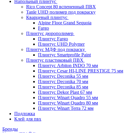
Напольный плинтус
Rico Concept 80 вспененный ПВХ
Tanle UHD полимер под покраску
Кварцевый плинтус
Alpine Floor Grand Sequoia
Fargo
Плинтус дюрополимер
Плинтус Fargo
Плинтус UHD Polymer
Плинтус МДФ под покраску
Плинтус Smartprofile Paint
Плинтус пластиковый ПВХ
Плинтус Arbiton INDO 70 мм
Плинтус Cesar HI-LINE PRESTIGE 75 мм
Плинтус Deconika 55 мм
Плинтус Deconika 70 мм
Плинтус Deconika 85 мм
Плинтус Dekor Plast 67 мм
Плинтус Winart Quadro 55 мм
Плинтус Winart Quadro 80 мм
Плинтус Winart Terra 72 мм
Подложка
Клей для пвх
Бренды