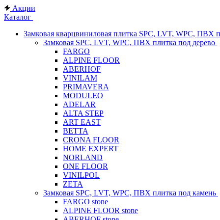
Акции
Каталог
Замковая кварцвиниловая плитка SPC, LVT, WPC, ПВХ 
Замковая SPC, LVT, WPC, ПВХ плитка под дерево
FARGO
ALPINE FLOOR
ABERHOF
VINILAM
PRIMAVERA
MODULEO
ADELAR
ALTA STEP
ART EAST
BETTA
CRONA FLOOR
HOME EXPERT
NORLAND
ONE FLOOR
VINILPOL
ZETA
Замковая SPC, LVT, WPC, ПВХ плитка под камень
FARGO stone
ALPINE FLOOR stone
ABERHOF stone