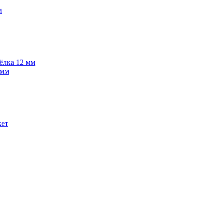
м
 ёлка 12 мм
 мм
кет