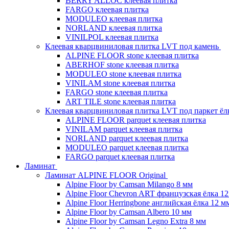
BERRY ALLOC клеевая плитка
FARGO клеевая плитка
MODULEO клеевая плитка
NORLAND клеевая плитка
VINILPOL клеевая плитка
Клеевая кварцвиниловая плитка LVT под камень
ALPINE FLOOR stone клеевая плитка
ABERHOF stone клеевая плитка
MODULEO stone клеевая плитка
VINILAM stone клеевая плитка
FARGO stone клеевая плитка
ART TILE stone клеевая плитка
Клеевая кварцвиниловая плитка LVT под паркет ё
ALPINE FLOOR parquet клеевая плитка
VINILAM parquet клеевая плитка
NORLAND parquet клеевая плитка
MODULEO parquet клеевая плитка
FARGO parquet клеевая плитка
Ламинат
Ламинат ALPINE FLOOR Original
Alpine Floor by Camsan Milango 8 мм
Alpine Floor Chevron ART французская ёлка 1
Alpine Floor Herringbone английская ёлка 12 м
Alpine Floor by Camsan Albero 10 мм
Alpine Floor by Camsan Legno Extra 8 мм