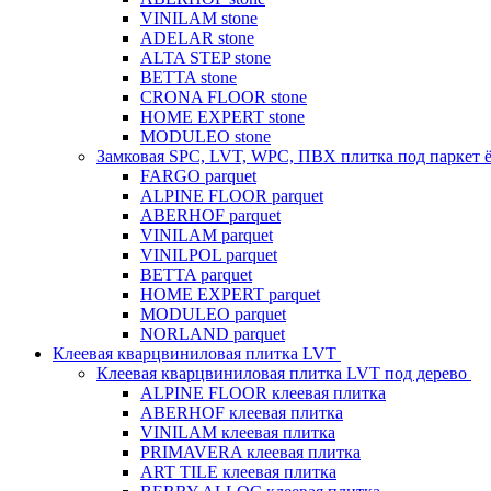
VINILAM stone
ADELAR stone
ALTA STEP stone
BETTA stone
CRONA FLOOR stone
HOME EXPERT stone
MODULEO stone
Замковая SPC, LVT, WPC, ПВХ плитка под паркет 
FARGO parquet
ALPINE FLOOR parquet
ABERHOF parquet
VINILAM parquet
VINILPOL parquet
BETTA parquet
HOME EXPERT parquet
MODULEO parquet
NORLAND parquet
Клеевая кварцвиниловая плитка LVT
Клеевая кварцвиниловая плитка LVT под дерево
ALPINE FLOOR клеевая плитка
ABERHOF клеевая плитка
VINILAM клеевая плитка
PRIMAVERA клеевая плитка
ART TILE клеевая плитка