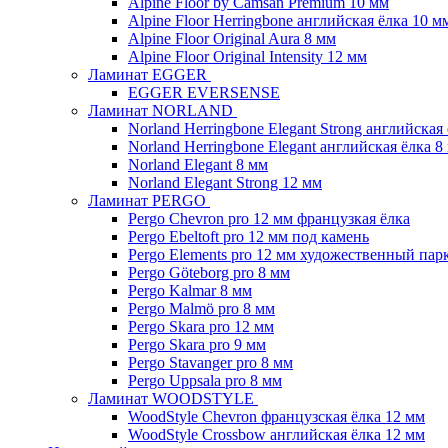
Alpine Floor by Camsan Premium 10 мм
Alpine Floor Herringbone английская ёлка 10 м
Alpine Floor Original Aura 8 мм
Alpine Floor Original Intensity 12 мм
Ламинат EGGER
EGGER EVERSENSE
Ламинат NORLAND
Norland Herringbone Elegant Strong английская
Norland Herringbone Elegant английская ёлка 8
Norland Elegant 8 мм
Norland Elegant Strong 12 мм
Ламинат PERGO
Pergo Chevron pro 12 мм французкая ёлка
Pergo Ebeltoft pro 12 мм под камень
Pergo Elements pro 12 мм художественный пар
Pergo Göteborg pro 8 мм
Pergo Kalmar 8 мм
Pergo Malmö pro 8 мм
Pergo Skara pro 12 мм
Pergo Skara pro 9 мм
Pergo Stavanger pro 8 мм
Pergo Uppsala pro 8 мм
Ламинат WOODSTYLE
WoodStyle Chevron французская ёлка 12 мм
WoodStyle Crossbow английская ёлка 12 мм