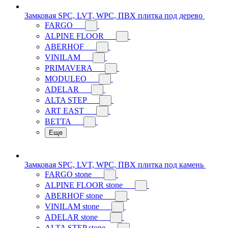
Замковая SPC, LVT, WPC, ПВХ плитка под дерево
FARGO
ALPINE FLOOR
ABERHOF
VINILAM
PRIMAVERA
MODULEO
ADELAR
ALTA STEP
ART EAST
BETTA
Еще
Замковая SPC, LVT, WPC, ПВХ плитка под камень
FARGO stone
ALPINE FLOOR stone
ABERHOF stone
VINILAM stone
ADELAR stone
ALTA STEP stone