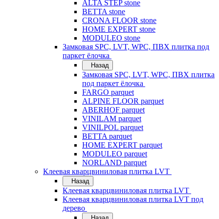
ALTA STEP stone
BETTA stone
CRONA FLOOR stone
HOME EXPERT stone
MODULEO stone
Замковая SPC, LVT, WPC, ПВХ плитка под
паркет ёлочка
Назад
Замковая SPC, LVT, WPC, ПВХ плитка
под паркет ёлочка
FARGO parquet
ALPINE FLOOR parquet
ABERHOF parquet
VINILAM parquet
VINILPOL parquet
BETTA parquet
HOME EXPERT parquet
MODULEO parquet
NORLAND parquet
Клеевая кварцвиниловая плитка LVT
Назад
Клеевая кварцвиниловая плитка LVT
Клеевая кварцвиниловая плитка LVT под
дерево
Назад