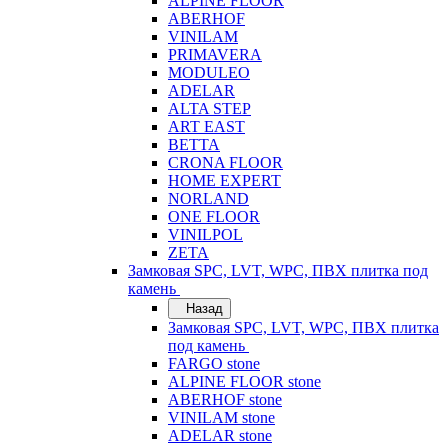
ALPINE FLOOR
ABERHOF
VINILAM
PRIMAVERA
MODULEO
ADELAR
ALTA STEP
ART EAST
BETTA
CRONA FLOOR
HOME EXPERT
NORLAND
ONE FLOOR
VINILPOL
ZETA
Замковая SPC, LVT, WPC, ПВХ плитка под
камень
Назад
Замковая SPC, LVT, WPC, ПВХ плитка
под камень
FARGO stone
ALPINE FLOOR stone
ABERHOF stone
VINILAM stone
ADELAR stone