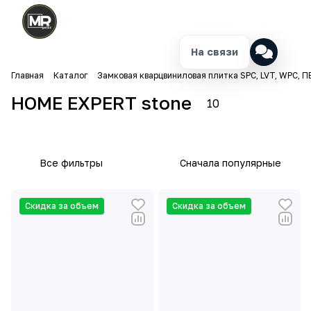
На связи
Home
Главная
Каталог
Замковая кварцвиниловая плитка SPC, LVT, WPC, П
Expert
10
Rock
HOME EXPERT stone
10
товаров
SPC 4
мм
Все фильтры
Сначала популярные
Скидка за объем
Скидка за объем