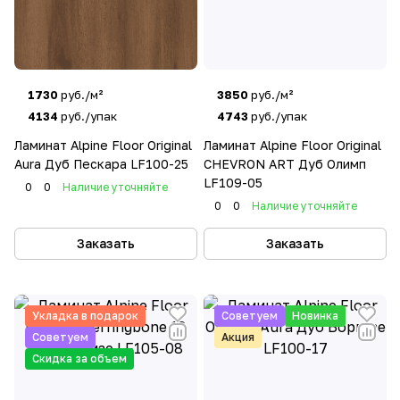
1730
руб./м²
3850
руб./м²
4134
руб./упак
4743
руб./упак
Ламинат Alpine Floor Original
Ламинат Alpine Floor Original
Aura Дуб Пескара LF100-25
CHEVRON ART Дуб Олимп
LF109-05
0
0
Наличие уточняйте
0
0
Наличие уточняйте
Заказать
Заказать
Укладка в подарок
Советуем
Новинка
Советуем
Акция
Скидка за объем