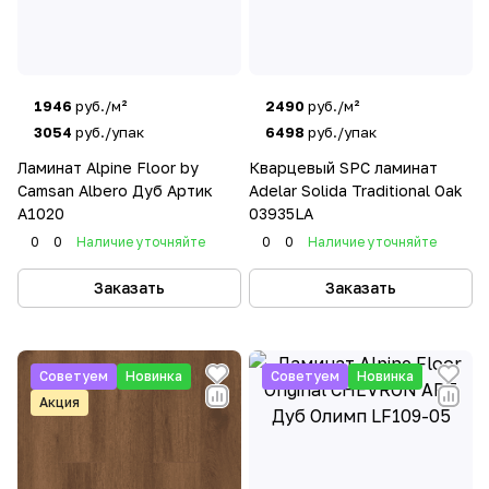
1946
руб./м²
2490
руб./м²
3054
руб./упак
6498
руб./упак
Ламинат Alpine Floor by
Кварцевый SPC ламинат
Camsan Albero Дуб Артик
Adelar Solida Traditional Oak
А1020
03935LA
0
0
Наличие уточняйте
0
0
Наличие уточняйте
Заказать
Заказать
Советуем
Новинка
Советуем
Новинка
Акция