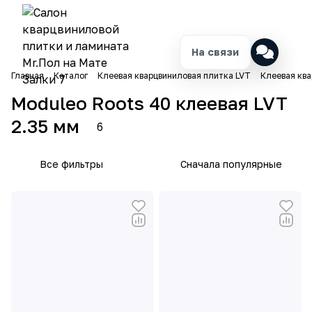
На связи
Главная
Каталог
Клеевая кварцвиниловая плитка LVT
Клеевая ква
Moduleo Roots 40 клеевая LVT
2.35 мм
6
Все фильтры
Сначала популярные