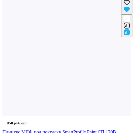
958
руб./шт
Плинтус МДФ под покраску SmartProfile Paint СП 120B