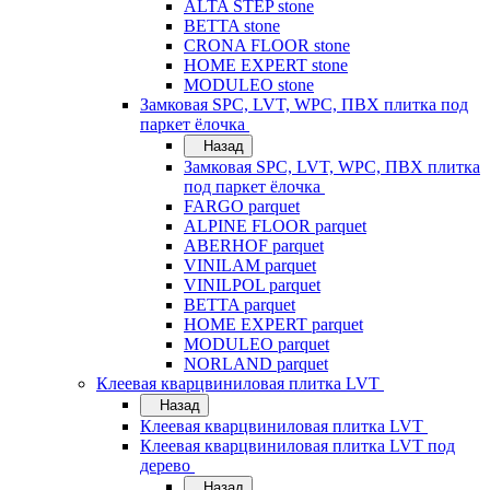
ALTA STEP stone
BETTA stone
CRONA FLOOR stone
HOME EXPERT stone
MODULEO stone
Замковая SPC, LVT, WPC, ПВХ плитка под
паркет ёлочка
Назад
Замковая SPC, LVT, WPC, ПВХ плитка
под паркет ёлочка
FARGO parquet
ALPINE FLOOR parquet
ABERHOF parquet
VINILAM parquet
VINILPOL parquet
BETTA parquet
HOME EXPERT parquet
MODULEO parquet
NORLAND parquet
Клеевая кварцвиниловая плитка LVT
Назад
Клеевая кварцвиниловая плитка LVT
Клеевая кварцвиниловая плитка LVT под
дерево
Назад