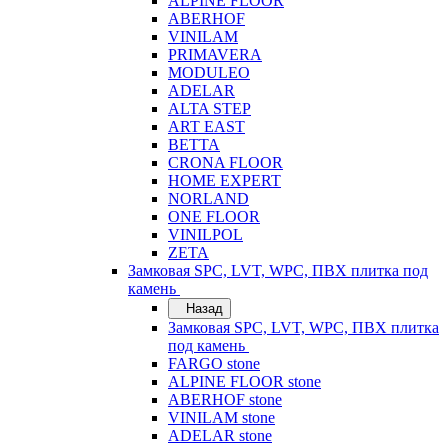
ALPINE FLOOR
ABERHOF
VINILAM
PRIMAVERA
MODULEO
ADELAR
ALTA STEP
ART EAST
BETTA
CRONA FLOOR
HOME EXPERT
NORLAND
ONE FLOOR
VINILPOL
ZETA
Замковая SPC, LVT, WPC, ПВХ плитка под
камень
Назад
Замковая SPC, LVT, WPC, ПВХ плитка
под камень
FARGO stone
ALPINE FLOOR stone
ABERHOF stone
VINILAM stone
ADELAR stone