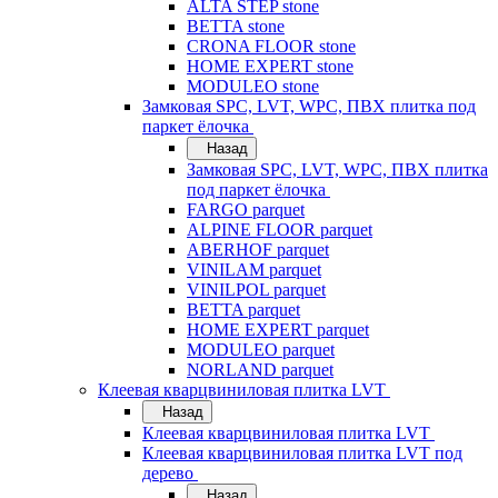
ALTA STEP stone
BETTA stone
CRONA FLOOR stone
HOME EXPERT stone
MODULEO stone
Замковая SPC, LVT, WPC, ПВХ плитка под
паркет ёлочка
Назад
Замковая SPC, LVT, WPC, ПВХ плитка
под паркет ёлочка
FARGO parquet
ALPINE FLOOR parquet
ABERHOF parquet
VINILAM parquet
VINILPOL parquet
BETTA parquet
HOME EXPERT parquet
MODULEO parquet
NORLAND parquet
Клеевая кварцвиниловая плитка LVT
Назад
Клеевая кварцвиниловая плитка LVT
Клеевая кварцвиниловая плитка LVT под
дерево
Назад