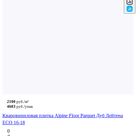
2100
руб./м²
4683
руб./упак
Кварцвиниловая плитка Alpine Floor Parquet Дуб Лейтена
ECO 16-18
0