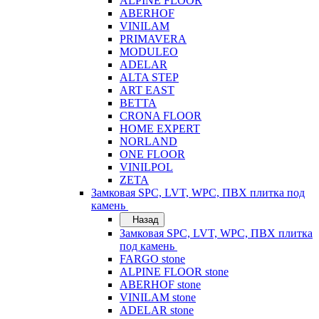
ALPINE FLOOR
ABERHOF
VINILAM
PRIMAVERA
MODULEO
ADELAR
ALTA STEP
ART EAST
BETTA
CRONA FLOOR
HOME EXPERT
NORLAND
ONE FLOOR
VINILPOL
ZETA
Замковая SPC, LVT, WPC, ПВХ плитка под
камень
Назад
Замковая SPC, LVT, WPC, ПВХ плитка
под камень
FARGO stone
ALPINE FLOOR stone
ABERHOF stone
VINILAM stone
ADELAR stone