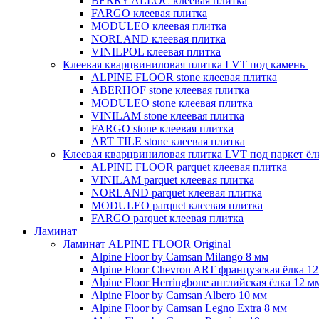
BERRY ALLOC клеевая плитка
FARGO клеевая плитка
MODULEO клеевая плитка
NORLAND клеевая плитка
VINILPOL клеевая плитка
Клеевая кварцвиниловая плитка LVT под камень
ALPINE FLOOR stone клеевая плитка
ABERHOF stone клеевая плитка
MODULEO stone клеевая плитка
VINILAM stone клеевая плитка
FARGO stone клеевая плитка
ART TILE stone клеевая плитка
Клеевая кварцвиниловая плитка LVT под паркет ё
ALPINE FLOOR parquet клеевая плитка
VINILAM parquet клеевая плитка
NORLAND parquet клеевая плитка
MODULEO parquet клеевая плитка
FARGO parquet клеевая плитка
Ламинат
Ламинат ALPINE FLOOR Original
Alpine Floor by Camsan Milango 8 мм
Alpine Floor Chevron ART французская ёлка 1
Alpine Floor Herringbone английская ёлка 12 м
Alpine Floor by Camsan Albero 10 мм
Alpine Floor by Camsan Legno Extra 8 мм