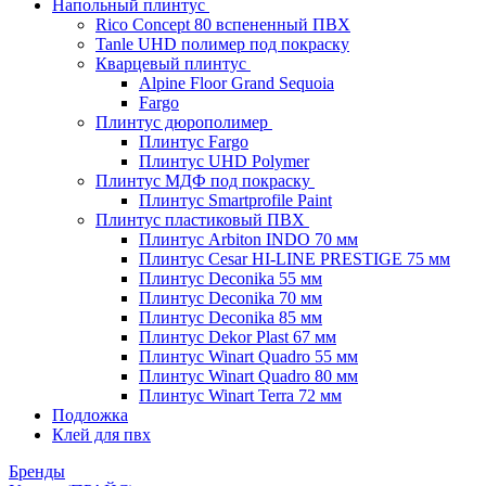
Напольный плинтус
Rico Concept 80 вспененный ПВХ
Tanle UHD полимер под покраску
Кварцевый плинтус
Alpine Floor Grand Sequoia
Fargo
Плинтус дюрополимер
Плинтус Fargo
Плинтус UHD Polymer
Плинтус МДФ под покраску
Плинтус Smartprofile Paint
Плинтус пластиковый ПВХ
Плинтус Arbiton INDO 70 мм
Плинтус Cesar HI-LINE PRESTIGE 75 мм
Плинтус Deconika 55 мм
Плинтус Deconika 70 мм
Плинтус Deconika 85 мм
Плинтус Dekor Plast 67 мм
Плинтус Winart Quadro 55 мм
Плинтус Winart Quadro 80 мм
Плинтус Winart Terra 72 мм
Подложка
Клей для пвх
Бренды