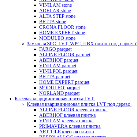
VINILAM stone
ADELAR stone
ALTA STEP stone
BETTA stone
CRONA FLOOR stone
HOME EXPERT stone
MODULEO stone
Замковая SPC, LVT, WPC, ПВХ плитка под паркет 
FARGO parquet
ALPINE FLOOR parquet
ABERHOF parquet
VINILAM parquet
VINILPOL parquet
BETTA parquet
HOME EXPERT parquet
MODULEO parquet
NORLAND parquet
Клеевая кварцвиниловая плитка LVT
Клеевая кварцвиниловая плитка LVT под дерево
ALPINE FLOOR клеевая плитка
ABERHOF клеевая плитка
VINILAM клеевая плитка
PRIMAVERA клеевая плитка
ART TILE клеевая плитка