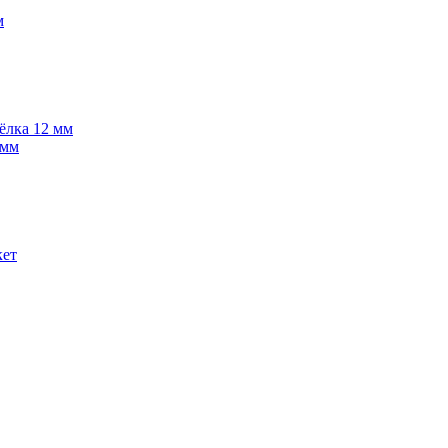
м
 ёлка 12 мм
 мм
кет