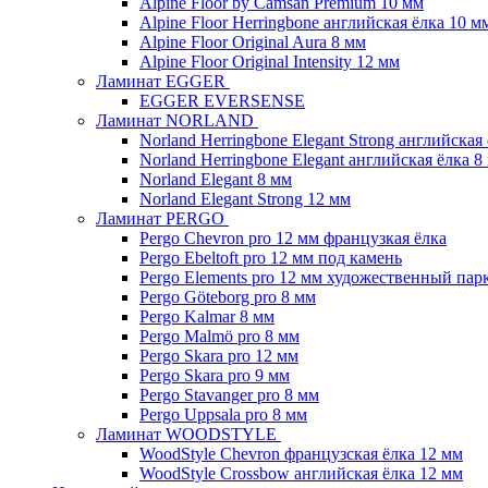
Alpine Floor by Camsan Premium 10 мм
Alpine Floor Herringbone английская ёлка 10 м
Alpine Floor Original Aura 8 мм
Alpine Floor Original Intensity 12 мм
Ламинат EGGER
EGGER EVERSENSE
Ламинат NORLAND
Norland Herringbone Elegant Strong английская
Norland Herringbone Elegant английская ёлка 8
Norland Elegant 8 мм
Norland Elegant Strong 12 мм
Ламинат PERGO
Pergo Chevron pro 12 мм французкая ёлка
Pergo Ebeltoft pro 12 мм под камень
Pergo Elements pro 12 мм художественный пар
Pergo Göteborg pro 8 мм
Pergo Kalmar 8 мм
Pergo Malmö pro 8 мм
Pergo Skara pro 12 мм
Pergo Skara pro 9 мм
Pergo Stavanger pro 8 мм
Pergo Uppsala pro 8 мм
Ламинат WOODSTYLE
WoodStyle Chevron французская ёлка 12 мм
WoodStyle Crossbow английская ёлка 12 мм