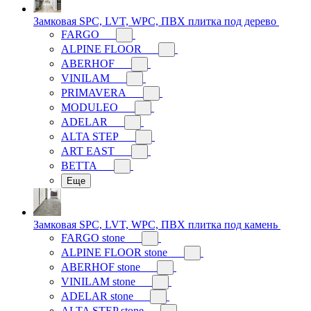
Замковая SPC, LVT, WPC, ПВХ плитка под дерево
FARGO
ALPINE FLOOR
ABERHOF
VINILAM
PRIMAVERA
MODULEO
ADELAR
ALTA STEP
ART EAST
BETTA
Еще
Замковая SPC, LVT, WPC, ПВХ плитка под камень
FARGO stone
ALPINE FLOOR stone
ABERHOF stone
VINILAM stone
ADELAR stone
ALTA STEP stone