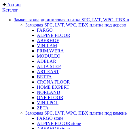
Акции
Каталог
Замковая кварцвиниловая плитка SPC, LVT, WPC, ПВХ 
Замковая SPC, LVT, WPC, ПВХ плитка под дерево
FARGO
ALPINE FLOOR
ABERHOF
VINILAM
PRIMAVERA
MODULEO
ADELAR
ALTA STEP
ART EAST
BETTA
CRONA FLOOR
HOME EXPERT
NORLAND
ONE FLOOR
VINILPOL
ZETA
Замковая SPC, LVT, WPC, ПВХ плитка под камень
FARGO stone
ALPINE FLOOR stone
ABERHOF stone