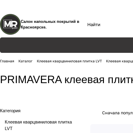
Салон напольных покрытий в
Красноярске.
Главная
Каталог
Клеевая кварцвиниловая плитка LVT
Клеевая кварц
Primavera Torino клеевая
PRIMAVERA клеевая плит
LVT 2.5 мм
10 товаров
Категория
Сначала попу
Клеевая кварцвиниловая плитка
LVT