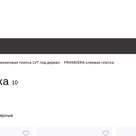
виниловая плитка LVT под дерево
PRIMAVERA клеевая плитка
ка
10
лярные