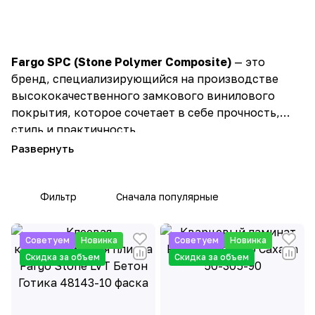
Fargo SPC (Stone Polymer Composite)
— это
бренд, специализирующийся на производстве
высококачественного замкового винилового
покрытия, которое сочетает в себе прочность,
стиль и практичность.
В основе Fargo SPC лежит технология,
использующая смесь каменной крошки и
полимеров, что делает ламинат устойчивым к
Фильтр
Сначала популярные
механическим повреждениям, влаге и
температурным перепадам.
Советуем
Новинка
Советуем
Новинка
Это покрытие часто выбирают для помещений с
Скидка за объем
Скидка за объем
высокой проходимостью, таких как кухни,
коридоры и коммерческие объекты.
Преимущества Fargo SPC: