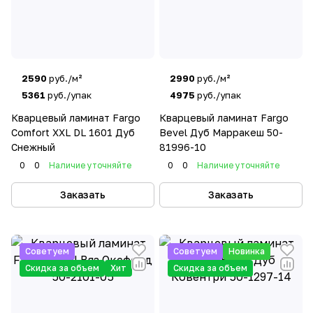
Бренд также предлагает разнообразные декоры,
от классических под дерево до современных под
камень, что позволяет подобрать идеальный
вариант для любого интерьера.
2590
руб./м²
2990
руб./м²
5361
руб./упак
4975
руб./упак
Кварцевый ламинат Fargo
Кварцевый ламинат Fargo
Comfort XXL DL 1601 Дуб
Bevel Дуб Марракеш 50-
Снежный
81996-10
0
0
Наличие уточняйте
0
0
Наличие уточняйте
Заказать
Заказать
Советуем
Советуем
Новинка
Скидка за объем
Хит
Скидка за объем