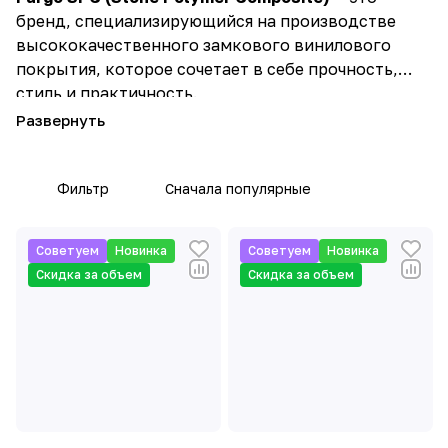
бренд, специализирующийся на производстве
высококачественного замкового винилового
покрытия, которое сочетает в себе прочность,
стиль и практичность.
В основе Fargo SPC лежит технология,
использующая смесь каменной крошки и
полимеров, что делает ламинат устойчивым к
Фильтр
Сначала популярные
механическим повреждениям, влаге и
температурным перепадам.
Советуем
Новинка
Советуем
Новинка
Это покрытие часто выбирают для помещений с
Скидка за объем
Скидка за объем
высокой проходимостью, таких как кухни,
коридоры и коммерческие объекты.
Преимущества Fargo SPC:
• Устойчивость к влаге: за счет своей структуры
Fargo SPC идеально подходит для укладки в