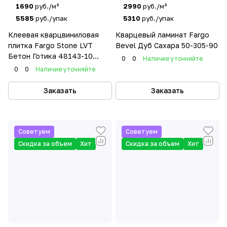
ванных комнатах и кухнях.
1690
руб./м²
2990
руб./м²
• Прочность: каменная основа делает ламинат
5585
руб./упак
5310
руб./упак
стойким к механическим воздействиям,
Клеевая кварцвиниловая
Кварцевый ламинат Fargo
царапинам и ударам.
плитка Fargo Stone LVT
Bevel Дуб Сахара 50-305-90
• Экологичность: материалы, использованные в
Бетон Готика 48143-10
0
0
Наличие уточняйте
SPC-плитах Fargo, безопасны для здоровья, не
фаска
0
0
Наличие уточняйте
выделяют вредных веществ.
• Простота укладки: система замков позволяет
Заказать
Заказать
легко и быстро монтировать покрытие без
использования клея.
• Долговечность: покрытие сохраняет свой
Советуем
Советуем
внешний вид и эксплуатационные качества на
Скидка за объем
Хит
Скидка за объем
Хит
протяжении многих лет, даже в условиях
интенсивного использования.
Бренд также предлагает разнообразные декоры,
от классических под дерево до современных под
камень, что позволяет подобрать идеальный
вариант для любого интерьера.