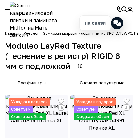
На связи
Главная
Каталог
Замковая кварцвиниловая плитка SPC, LVT, WPC, П
Moduleo LayRed Texture
(теснение в регистр) RIGID 6
мм с подложкой
16
Все фильтры
Сначала популярные
Укладка в подарок
Укладка в подарок
Советуем
Советуем
Скидка за объем
Скидка за объем