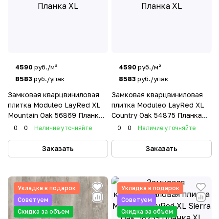
4590
руб./м²
4590
руб./м²
8583
руб./упак
8583
руб./упак
Замковая кварцвиниловая
Замковая кварцвиниловая
плитка Moduleo LayRed XL
плитка Moduleo LayRed XL
Mountain Oak 56869 Планка
Country Oak 54875 Планка
XL
XL
0
0
Наличие уточняйте
0
0
Наличие уточняйте
Заказать
Заказать
Укладка в подарок
Укладка в подарок
Советуем
Советуем
Скидка за объем
Скидка за объем