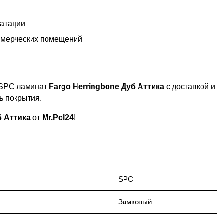
уатации
ммерческих помещений
 SPC ламинат
Fargo Herringbone Дуб Аттика
с доставкой и
ь покрытия.
б Аттика
от
Mr.Pol24
!
SPC
Замковый