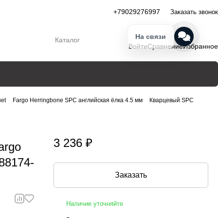
+79029276997
Заказать звонок
На связи
Каталог
Войти
Сравнение
Избранное
et
Fargo Herringbone SPC английская ёлка 4.5 мм
Кварцевый SPC
3 236 ₽
argo
-88174-
Заказать
Наличие уточняйте