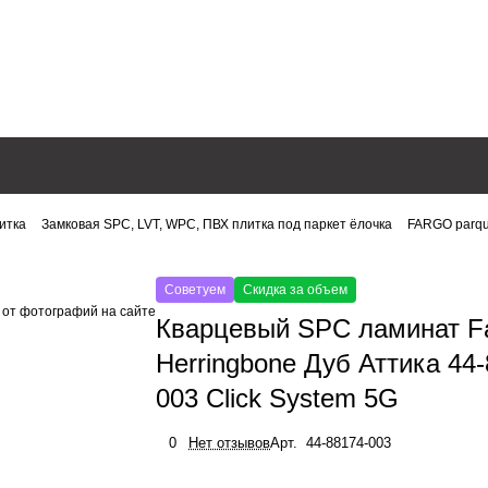
итка
Замковая SPC, LVT, WPC, ПВХ плитка под паркет ёлочка
FARGO parqu
Советуем
Скидка за объем
 от фотографий на сайте
Кварцевый SPC ламинат F
Herringbone Дуб Аттика 44
003 Click System 5G
0
Нет отзывов
Арт.
44-88174-003