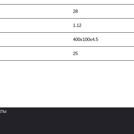
28
1.12
400x100x4.5
25
кты