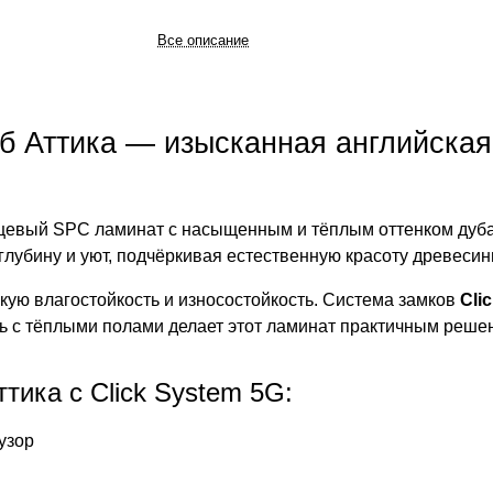
Все описание
б Аттика — изысканная английская 
евый SPC ламинат с насыщенным и тёплым оттенком дуба
 глубину и уют, подчёркивая естественную красоту древесин
ую влагостойкость и износостойкость. Система замков
Cli
ь с тёплыми полами делает этот ламинат практичным реше
тика с Click System 5G:
узор