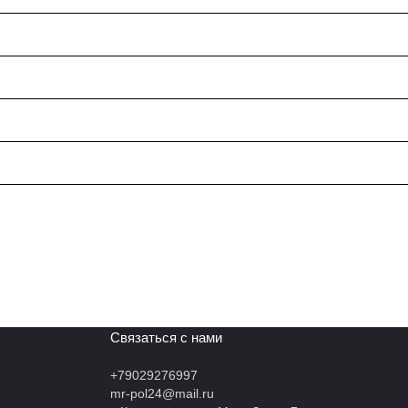
Связаться с нами
+79029276997
mr-pol24@mail.ru