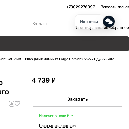
+79029276997
Заказать звонок
На связи
Каталог
Войти
Сравнение
Избранное
fort SPC 4мм
Кварцевый ламинат Fargo Comfort 69W921 Дуб Чикаго
4 739 ₽
o
аго
Заказать
Наличие уточняйте
Рассчитать доставку