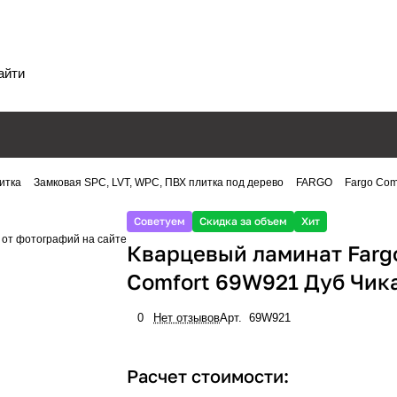
итка
Замковая SPC, LVT, WPC, ПВХ плитка под дерево
FARGO
Fargo Com
Советуем
Скидка за объем
Хит
 от фотографий на сайте
Кварцевый ламинат Farg
Comfort 69W921 Дуб Чик
0
Нет отзывов
Арт.
69W921
Расчет стоимости: