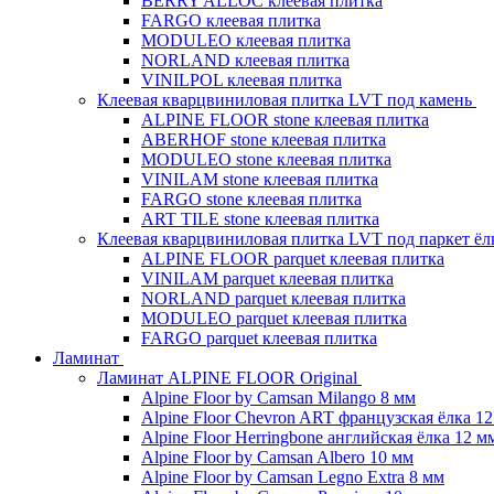
BERRY ALLOC клеевая плитка
FARGO клеевая плитка
MODULEO клеевая плитка
NORLAND клеевая плитка
VINILPOL клеевая плитка
Клеевая кварцвиниловая плитка LVT под камень
ALPINE FLOOR stone клеевая плитка
ABERHOF stone клеевая плитка
MODULEO stone клеевая плитка
VINILAM stone клеевая плитка
FARGO stone клеевая плитка
ART TILE stone клеевая плитка
Клеевая кварцвиниловая плитка LVT под паркет ё
ALPINE FLOOR parquet клеевая плитка
VINILAM parquet клеевая плитка
NORLAND parquet клеевая плитка
MODULEO parquet клеевая плитка
FARGO parquet клеевая плитка
Ламинат
Ламинат ALPINE FLOOR Original
Alpine Floor by Camsan Milango 8 мм
Alpine Floor Chevron ART французская ёлка 1
Alpine Floor Herringbone английская ёлка 12 м
Alpine Floor by Camsan Albero 10 мм
Alpine Floor by Camsan Legno Extra 8 мм