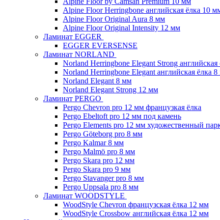
Alpine Floor by Camsan Premium 10 мм
Alpine Floor Herringbone английская ёлка 10 м
Alpine Floor Original Aura 8 мм
Alpine Floor Original Intensity 12 мм
Ламинат EGGER
EGGER EVERSENSE
Ламинат NORLAND
Norland Herringbone Elegant Strong английская
Norland Herringbone Elegant английская ёлка 8
Norland Elegant 8 мм
Norland Elegant Strong 12 мм
Ламинат PERGO
Pergo Chevron pro 12 мм французкая ёлка
Pergo Ebeltoft pro 12 мм под камень
Pergo Elements pro 12 мм художественный пар
Pergo Göteborg pro 8 мм
Pergo Kalmar 8 мм
Pergo Malmö pro 8 мм
Pergo Skara pro 12 мм
Pergo Skara pro 9 мм
Pergo Stavanger pro 8 мм
Pergo Uppsala pro 8 мм
Ламинат WOODSTYLE
WoodStyle Chevron французская ёлка 12 мм
WoodStyle Crossbow английская ёлка 12 мм