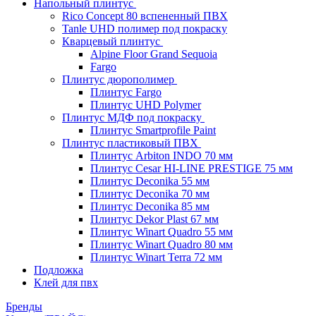
Напольный плинтус
Rico Concept 80 вспененный ПВХ
Tanle UHD полимер под покраску
Кварцевый плинтус
Alpine Floor Grand Sequoia
Fargo
Плинтус дюрополимер
Плинтус Fargo
Плинтус UHD Polymer
Плинтус МДФ под покраску
Плинтус Smartprofile Paint
Плинтус пластиковый ПВХ
Плинтус Arbiton INDO 70 мм
Плинтус Cesar HI-LINE PRESTIGE 75 мм
Плинтус Deconika 55 мм
Плинтус Deconika 70 мм
Плинтус Deconika 85 мм
Плинтус Dekor Plast 67 мм
Плинтус Winart Quadro 55 мм
Плинтус Winart Quadro 80 мм
Плинтус Winart Terra 72 мм
Подложка
Клей для пвх
Бренды