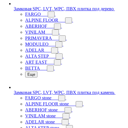
Замковая SPC, LVT, WPC, ПВХ плитка под дерево
FARGO
ALPINE FLOOR
ABERHOF
VINILAM
PRIMAVERA
MODULEO
ADELAR
ALTA STEP
ART EAST
BETTA
Еще
Замковая SPC, LVT, WPC, ПВХ плитка под камень
FARGO stone
ALPINE FLOOR stone
ABERHOF stone
VINILAM stone
ADELAR stone
ALTA STEP stone