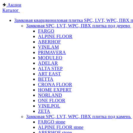
Акции
Каталог
Замковая кварцвиниловая плитка SPC, LVT, WPC, ПВХ 
Замковая SPC, LVT, WPC, ПВХ плитка под дерево
FARGO
ALPINE FLOOR
ABERHOF
VINILAM
PRIMAVERA
MODULEO
ADELAR
ALTA STEP
ART EAST
BETTA
CRONA FLOOR
HOME EXPERT
NORLAND
ONE FLOOR
VINILPOL
ZETA
Замковая SPC, LVT, WPC, ПВХ плитка под камень
FARGO stone
ALPINE FLOOR stone
ABERHOF stone