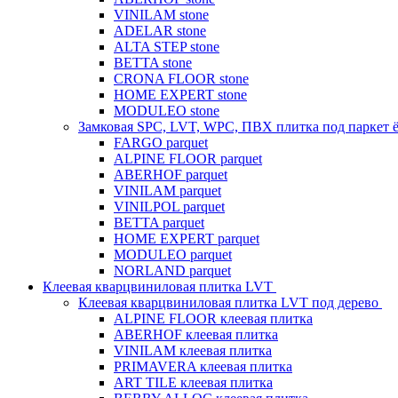
VINILAM stone
ADELAR stone
ALTA STEP stone
BETTA stone
CRONA FLOOR stone
HOME EXPERT stone
MODULEO stone
Замковая SPC, LVT, WPC, ПВХ плитка под паркет 
FARGO parquet
ALPINE FLOOR parquet
ABERHOF parquet
VINILAM parquet
VINILPOL parquet
BETTA parquet
HOME EXPERT parquet
MODULEO parquet
NORLAND parquet
Клеевая кварцвиниловая плитка LVT
Клеевая кварцвиниловая плитка LVT под дерево
ALPINE FLOOR клеевая плитка
ABERHOF клеевая плитка
VINILAM клеевая плитка
PRIMAVERA клеевая плитка
ART TILE клеевая плитка