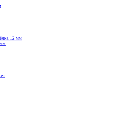
м
 ёлка 12 мм
 мм
кет