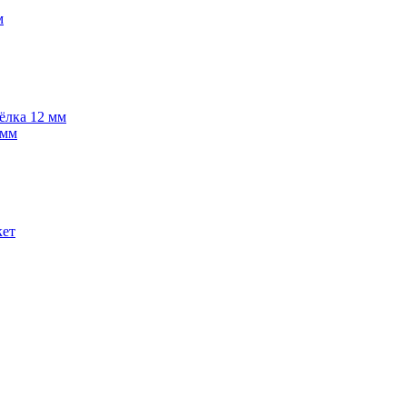
м
 ёлка 12 мм
 мм
кет