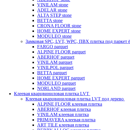
VINILAM stone
ADELAR stone
ALTA STEP stone
BETTA stone
CRONA FLOOR stone
HOME EXPERT stone
MODULEO stone
Замковая SPC, LVT, WPC, ПВХ плитка под паркет 
FARGO parquet
ALPINE FLOOR parquet
ABERHOF parquet
VINILAM parquet
VINILPOL parquet
BETTA parquet
HOME EXPERT parquet
MODULEO parquet
NORLAND parquet
Клеевая кварцвиниловая плитка LVT
Клеевая кварцвиниловая плитка LVT под дерево
ALPINE FLOOR клеевая плитка
ABERHOF клеевая плитка
VINILAM клеевая плитка
PRIMAVERA клеевая плитка
ART TILE клеевая плитка