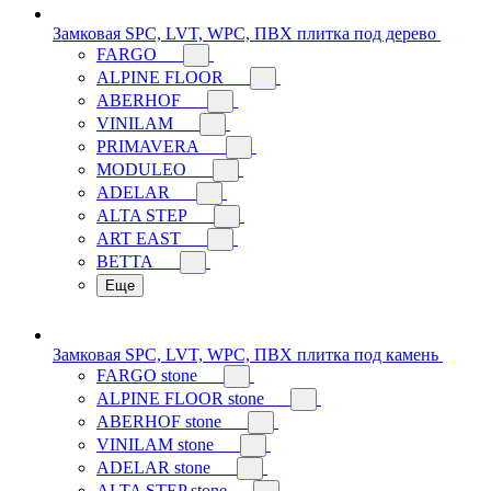
Замковая SPC, LVT, WPC, ПВХ плитка под дерево
FARGO
ALPINE FLOOR
ABERHOF
VINILAM
PRIMAVERA
MODULEO
ADELAR
ALTA STEP
ART EAST
BETTA
Еще
Замковая SPC, LVT, WPC, ПВХ плитка под камень
FARGO stone
ALPINE FLOOR stone
ABERHOF stone
VINILAM stone
ADELAR stone
ALTA STEP stone