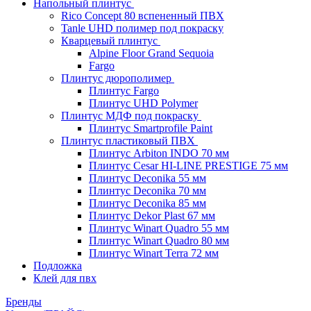
Напольный плинтус
Rico Concept 80 вспененный ПВХ
Tanle UHD полимер под покраску
Кварцевый плинтус
Alpine Floor Grand Sequoia
Fargo
Плинтус дюрополимер
Плинтус Fargo
Плинтус UHD Polymer
Плинтус МДФ под покраску
Плинтус Smartprofile Paint
Плинтус пластиковый ПВХ
Плинтус Arbiton INDO 70 мм
Плинтус Cesar HI-LINE PRESTIGE 75 мм
Плинтус Deconika 55 мм
Плинтус Deconika 70 мм
Плинтус Deconika 85 мм
Плинтус Dekor Plast 67 мм
Плинтус Winart Quadro 55 мм
Плинтус Winart Quadro 80 мм
Плинтус Winart Terra 72 мм
Подложка
Клей для пвх
Бренды