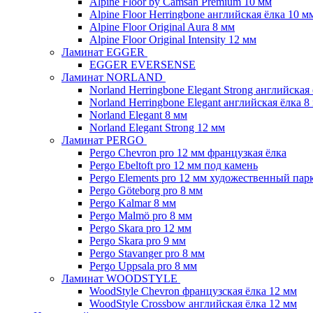
Alpine Floor by Camsan Premium 10 мм
Alpine Floor Herringbone английская ёлка 10 м
Alpine Floor Original Aura 8 мм
Alpine Floor Original Intensity 12 мм
Ламинат EGGER
EGGER EVERSENSE
Ламинат NORLAND
Norland Herringbone Elegant Strong английская
Norland Herringbone Elegant английская ёлка 8
Norland Elegant 8 мм
Norland Elegant Strong 12 мм
Ламинат PERGO
Pergo Chevron pro 12 мм французкая ёлка
Pergo Ebeltoft pro 12 мм под камень
Pergo Elements pro 12 мм художественный пар
Pergo Göteborg pro 8 мм
Pergo Kalmar 8 мм
Pergo Malmö pro 8 мм
Pergo Skara pro 12 мм
Pergo Skara pro 9 мм
Pergo Stavanger pro 8 мм
Pergo Uppsala pro 8 мм
Ламинат WOODSTYLE
WoodStyle Chevron французская ёлка 12 мм
WoodStyle Crossbow английская ёлка 12 мм