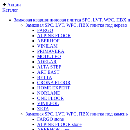
Акции
Каталог
Замковая кварцвиниловая плитка SPC, LVT, WPC, ПВХ 
Замковая SPC, LVT, WPC, ПВХ плитка под дерево
FARGO
ALPINE FLOOR
ABERHOF
VINILAM
PRIMAVERA
MODULEO
ADELAR
ALTA STEP
ART EAST
BETTA
CRONA FLOOR
HOME EXPERT
NORLAND
ONE FLOOR
VINILPOL
ZETA
Замковая SPC, LVT, WPC, ПВХ плитка под камень
FARGO stone
ALPINE FLOOR stone
ABERHOF stone