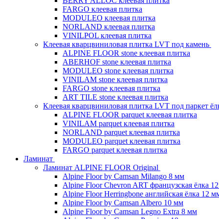
BERRY ALLOC клеевая плитка
FARGO клеевая плитка
MODULEO клеевая плитка
NORLAND клеевая плитка
VINILPOL клеевая плитка
Клеевая кварцвиниловая плитка LVT под камень
ALPINE FLOOR stone клеевая плитка
ABERHOF stone клеевая плитка
MODULEO stone клеевая плитка
VINILAM stone клеевая плитка
FARGO stone клеевая плитка
ART TILE stone клеевая плитка
Клеевая кварцвиниловая плитка LVT под паркет ё
ALPINE FLOOR parquet клеевая плитка
VINILAM parquet клеевая плитка
NORLAND parquet клеевая плитка
MODULEO parquet клеевая плитка
FARGO parquet клеевая плитка
Ламинат
Ламинат ALPINE FLOOR Original
Alpine Floor by Camsan Milango 8 мм
Alpine Floor Chevron ART французская ёлка 1
Alpine Floor Herringbone английская ёлка 12 м
Alpine Floor by Camsan Albero 10 мм
Alpine Floor by Camsan Legno Extra 8 мм