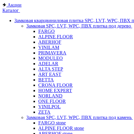
Акции
Каталог
Замковая кварцвиниловая плитка SPC, LVT, WPC, ПВХ 
Замковая SPC, LVT, WPC, ПВХ плитка под дерево
FARGO
ALPINE FLOOR
ABERHOF
VINILAM
PRIMAVERA
MODULEO
ADELAR
ALTA STEP
ART EAST
BETTA
CRONA FLOOR
HOME EXPERT
NORLAND
ONE FLOOR
VINILPOL
ZETA
Замковая SPC, LVT, WPC, ПВХ плитка под камень
FARGO stone
ALPINE FLOOR stone
ABERHOF stone