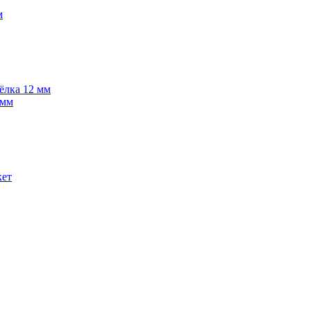
м
 ёлка 12 мм
 мм
кет