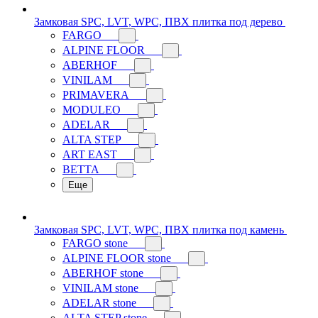
Замковая SPC, LVT, WPC, ПВХ плитка под дерево
FARGO
ALPINE FLOOR
ABERHOF
VINILAM
PRIMAVERA
MODULEO
ADELAR
ALTA STEP
ART EAST
BETTA
Еще
Замковая SPC, LVT, WPC, ПВХ плитка под камень
FARGO stone
ALPINE FLOOR stone
ABERHOF stone
VINILAM stone
ADELAR stone
ALTA STEP stone