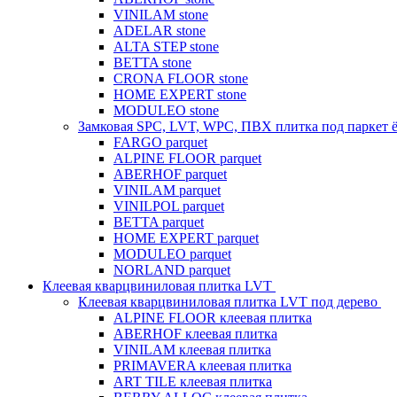
VINILAM stone
ADELAR stone
ALTA STEP stone
BETTA stone
CRONA FLOOR stone
HOME EXPERT stone
MODULEO stone
Замковая SPC, LVT, WPC, ПВХ плитка под паркет 
FARGO parquet
ALPINE FLOOR parquet
ABERHOF parquet
VINILAM parquet
VINILPOL parquet
BETTA parquet
HOME EXPERT parquet
MODULEO parquet
NORLAND parquet
Клеевая кварцвиниловая плитка LVT
Клеевая кварцвиниловая плитка LVT под дерево
ALPINE FLOOR клеевая плитка
ABERHOF клеевая плитка
VINILAM клеевая плитка
PRIMAVERA клеевая плитка
ART TILE клеевая плитка