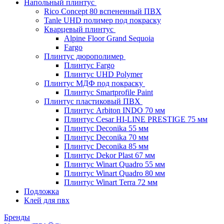
Напольный плинтус
Rico Concept 80 вспененный ПВХ
Tanle UHD полимер под покраску
Кварцевый плинтус
Alpine Floor Grand Sequoia
Fargo
Плинтус дюрополимер
Плинтус Fargo
Плинтус UHD Polymer
Плинтус МДФ под покраску
Плинтус Smartprofile Paint
Плинтус пластиковый ПВХ
Плинтус Arbiton INDO 70 мм
Плинтус Cesar HI-LINE PRESTIGE 75 мм
Плинтус Deconika 55 мм
Плинтус Deconika 70 мм
Плинтус Deconika 85 мм
Плинтус Dekor Plast 67 мм
Плинтус Winart Quadro 55 мм
Плинтус Winart Quadro 80 мм
Плинтус Winart Terra 72 мм
Подложка
Клей для пвх
Бренды