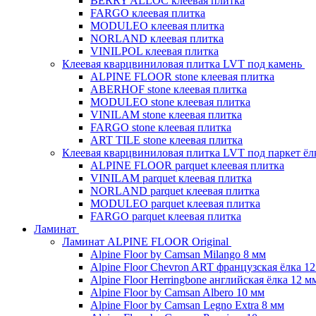
BERRY ALLOC клеевая плитка
FARGO клеевая плитка
MODULEO клеевая плитка
NORLAND клеевая плитка
VINILPOL клеевая плитка
Клеевая кварцвиниловая плитка LVT под камень
ALPINE FLOOR stone клеевая плитка
ABERHOF stone клеевая плитка
MODULEO stone клеевая плитка
VINILAM stone клеевая плитка
FARGO stone клеевая плитка
ART TILE stone клеевая плитка
Клеевая кварцвиниловая плитка LVT под паркет ё
ALPINE FLOOR parquet клеевая плитка
VINILAM parquet клеевая плитка
NORLAND parquet клеевая плитка
MODULEO parquet клеевая плитка
FARGO parquet клеевая плитка
Ламинат
Ламинат ALPINE FLOOR Original
Alpine Floor by Camsan Milango 8 мм
Alpine Floor Chevron ART французская ёлка 1
Alpine Floor Herringbone английская ёлка 12 м
Alpine Floor by Camsan Albero 10 мм
Alpine Floor by Camsan Legno Extra 8 мм