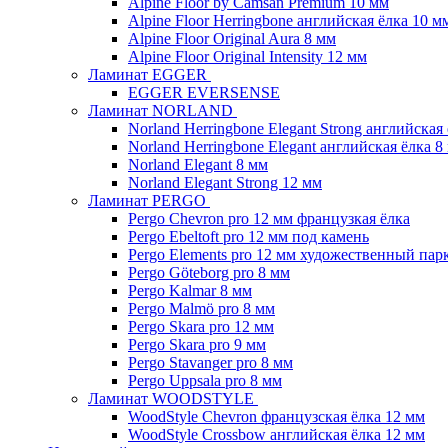
Alpine Floor by Camsan Premium 10 мм
Alpine Floor Herringbone английская ёлка 10 м
Alpine Floor Original Aura 8 мм
Alpine Floor Original Intensity 12 мм
Ламинат EGGER
EGGER EVERSENSE
Ламинат NORLAND
Norland Herringbone Elegant Strong английская
Norland Herringbone Elegant английская ёлка 8
Norland Elegant 8 мм
Norland Elegant Strong 12 мм
Ламинат PERGO
Pergo Chevron pro 12 мм французкая ёлка
Pergo Ebeltoft pro 12 мм под камень
Pergo Elements pro 12 мм художественный пар
Pergo Göteborg pro 8 мм
Pergo Kalmar 8 мм
Pergo Malmö pro 8 мм
Pergo Skara pro 12 мм
Pergo Skara pro 9 мм
Pergo Stavanger pro 8 мм
Pergo Uppsala pro 8 мм
Ламинат WOODSTYLE
WoodStyle Chevron французская ёлка 12 мм
WoodStyle Crossbow английская ёлка 12 мм