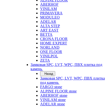
ALPINE FLOOR
ABERHOF
VINILAM
PRIMAVERA
MODULEO
ADELAR
ALTA STEP
ART EAST
BETTA
CRONA FLOOR
HOME EXPERT
NORLAND
ONE FLOOR
VINILPOL
ZETA
Замковая SPC, LVT, WPC, ПВХ плитка под
камень
Назад
Замковая SPC, LVT, WPC, ПВХ плитка
под камень
FARGO stone
ALPINE FLOOR stone
ABERHOF stone
VINILAM stone
ADELAR stone