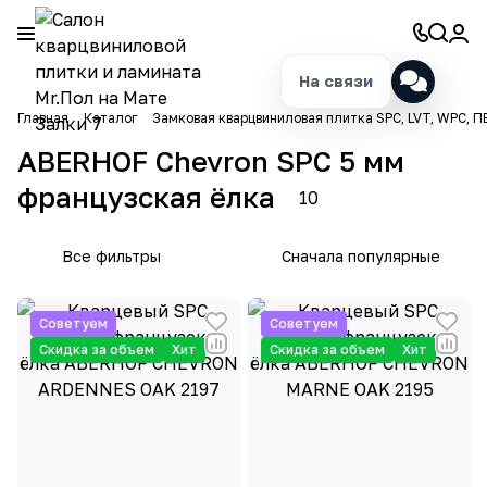
На связи
Главная
Каталог
Замковая кварцвиниловая плитка SPC, LVT, WPC, П
ABERHOF Chevron SPC 5 мм
французская ёлка
10
Все фильтры
Сначала популярные
Советуем
Советуем
Скидка за объем
Хит
Скидка за объем
Хит