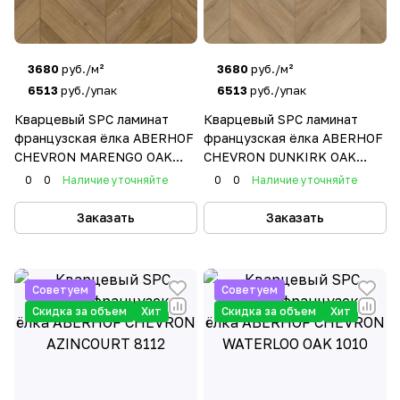
3680
руб./м²
3680
руб./м²
6513
руб./упак
6513
руб./упак
Кварцевый SPC ламинат
Кварцевый SPC ламинат
французская ёлка ABERHOF
французская ёлка ABERHOF
CHEVRON MARENGO OAK
CHEVRON DUNKIRK OAK
2196
8816
0
0
Наличие уточняйте
0
0
Наличие уточняйте
Заказать
Заказать
Советуем
Советуем
Скидка за объем
Хит
Скидка за объем
Хит