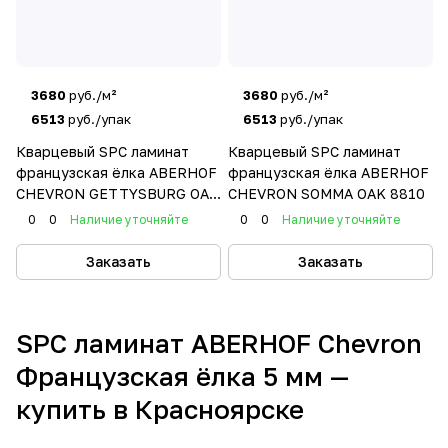
3680
руб./м²
3680
руб./м²
6513
руб./упак
6513
руб./упак
Кварцевый SPC ламинат
Кварцевый SPC ламинат
французская ёлка ABERHOF
французская ёлка ABERHOF
CHEVRON GETTYSBURG OAK
CHEVRON SOMMA OAK 8810
2016
0
0
Наличие уточняйте
0
0
Наличие уточняйте
Заказать
Заказать
SPC ламинат ABERHOF Chevron
Французская ёлка 5 мм —
купить в Красноярске