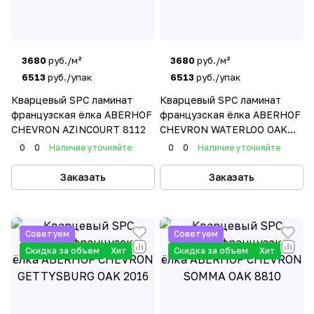
3680
руб./м²
3680
руб./м²
6513
руб./упак
6513
руб./упак
Кварцевый SPC ламинат
Кварцевый SPC ламинат
французская ёлка ABERHOF
французская ёлка ABERHOF
CHEVRON AZINCOURT 8112
CHEVRON WATERLOO OAK
1010
0
0
Наличие уточняйте
0
0
Наличие уточняйте
Заказать
Заказать
Советуем
Советуем
Скидка за объем
Хит
Скидка за объем
Хит