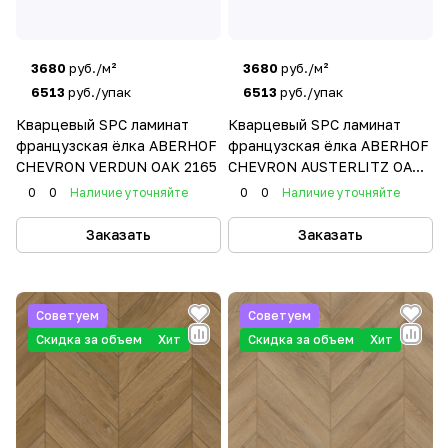
3680
руб./м²
3680
руб./м²
6513
руб./упак
6513
руб./упак
Кварцевый SPC ламинат
Кварцевый SPC ламинат
французская ёлка ABERHOF
французская ёлка ABERHOF
CHEVRON VERDUN OAK 2165
CHEVRON AUSTERLITZ OAK
1600
0
0
Наличие уточняйте
0
0
Наличие уточняйте
Заказать
Заказать
Советуем
Советуем
Скидка за объем
Хит
Скидка за объем
Хит