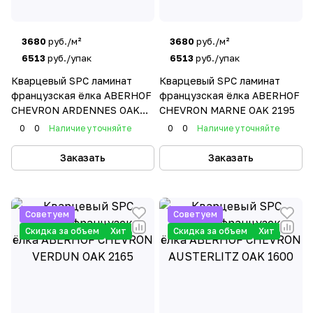
3680
руб./м²
3680
руб./м²
6513
руб./упак
6513
руб./упак
Кварцевый SPC ламинат
Кварцевый SPC ламинат
французская ёлка ABERHOF
французская ёлка ABERHOF
CHEVRON ARDENNES OAK
CHEVRON MARNE OAK 2195
2197
0
0
Наличие уточняйте
0
0
Наличие уточняйте
Заказать
Заказать
Советуем
Советуем
Скидка за объем
Хит
Скидка за объем
Хит