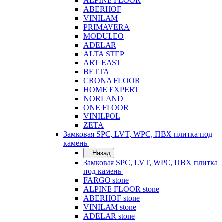
ALPINE FLOOR
ABERHOF
VINILAM
PRIMAVERA
MODULEO
ADELAR
ALTA STEP
ART EAST
BETTA
CRONA FLOOR
HOME EXPERT
NORLAND
ONE FLOOR
VINILPOL
ZETA
Замковая SPC, LVT, WPC, ПВХ плитка под
камень
Назад
Замковая SPC, LVT, WPC, ПВХ плитка
под камень
FARGO stone
ALPINE FLOOR stone
ABERHOF stone
VINILAM stone
ADELAR stone