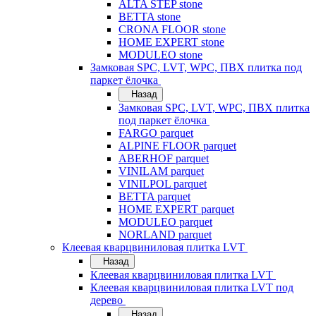
ALTA STEP stone
BETTA stone
CRONA FLOOR stone
HOME EXPERT stone
MODULEO stone
Замковая SPC, LVT, WPC, ПВХ плитка под
паркет ёлочка
Назад
Замковая SPC, LVT, WPC, ПВХ плитка
под паркет ёлочка
FARGO parquet
ALPINE FLOOR parquet
ABERHOF parquet
VINILAM parquet
VINILPOL parquet
BETTA parquet
HOME EXPERT parquet
MODULEO parquet
NORLAND parquet
Клеевая кварцвиниловая плитка LVT
Назад
Клеевая кварцвиниловая плитка LVT
Клеевая кварцвиниловая плитка LVT под
дерево
Назад