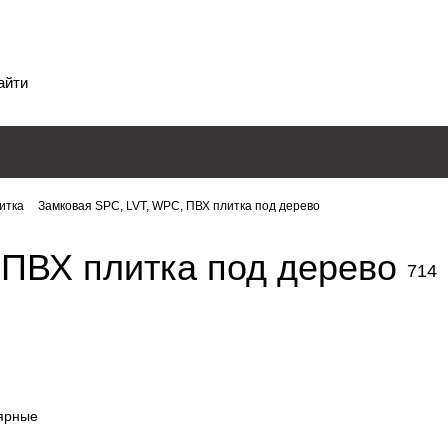
итка
Замковая SPC, LVT, WPC, ПВХ плитка под дерево
 ПВХ плитка под дерево
714
ABERHOF
VINILA
ALTA STEP
ART E
20 товаров
42 товар
NORLAND
ONE F
20 товаров
71 товар
66 товаров
27 товар
ярные