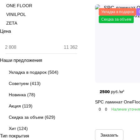
ONE FLOOR
Укладка в подарок
VINILPOL
Скидка за объем
ZETA
Цена
Наши предложения
Укладка в подарок
(
504
)
Советуем
(
413
)
2500
руб./м²
Новинка
(
78
)
SPC ламинат OneFlo
Акция
(
119
)
0
0
Наличие уточн
Скидка за объем
(
629
)
Хит
(
124
)
Заказать
Тип покрытия