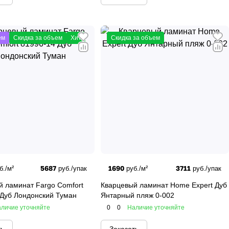
ем
Скидка за объем
Хит
Скидка за объем
5687
1690
3711
б./м²
руб./упак
руб./м²
руб./упак
й ламинат Fargo Comfort
Кварцевый ламинат Home Expert Дуб
 Дуб Лондонский Туман
Янтарный пляж 0-002
личие уточняйте
0
0
Наличие уточняйте