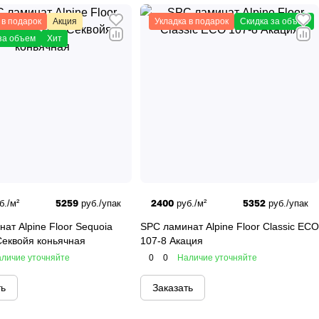
 в подарок
Акция
Укладка в подарок
Скидка за объем
за объем
Хит
5259
2400
5352
б./м²
руб./упак
руб./м²
руб./упак
ат Alpine Floor Sequoia
SPC ламинат Alpine Floor Classic ECO
Секвойя коньячная
107-8 Акация
личие уточняйте
0
0
Наличие уточняйте
ть
Заказать