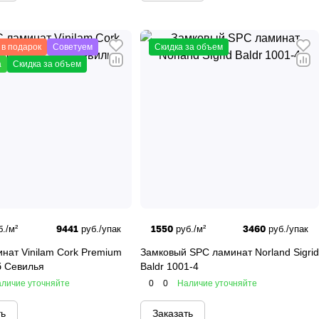
 в подарок
Советуем
Скидка за объем
а
Скидка за объем
9441
1550
3460
./м²
руб./упак
руб./м²
руб./упак
нат Vinilam Cork Premium
Замковый SPC ламинат Norland Sigrid
б Севилья
Baldr 1001-4
личие уточняйте
0
0
Наличие уточняйте
ть
Заказать