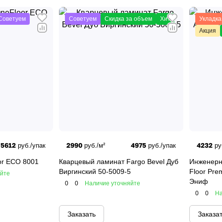
Советуем
Советуем
Скидка за объем
Хит
Укладка
Акция
5612
2990
4975
4232
руб./упак
руб./м²
руб./упак
ру
or ECO 8001
Кварцевый ламинат Fargo Bevel Дуб
Инженерн
Виргинский 50-5009-5
Floor Pre
яйте
Эниф
0
0
Наличие уточняйте
0
0
На
Заказать
Заказа