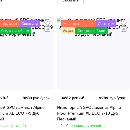
ть
Заказать
 в подарок
Советуем
Укладка в подарок
Советуем
Скидка за объем
Акция
Скидка за объем
9289
4232
9289
б./м²
руб./упак
руб./м²
руб./упак
ый SPC ламинат Alpine
Инженерный SPC ламинат Alpine
mium XL ECO 7-9 Дуб
Floor Premium XL ECO 7-10 Дуб
ый
Песчаный
личие уточняйте
0
0
Наличие уточняйте