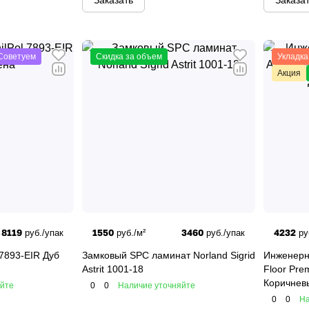
Заказать
Заказа
Советуем
Скидка за объем
Укладка
Акция
8119
1550
3460
4232
руб./упак
руб./м²
руб./упак
ру
 7893-EIR Дуб
Замковый SPC ламинат Norland Sigrid
Инженерн
Astrit 1001-18
Floor Pre
Коричнев
яйте
0
0
Наличие уточняйте
0
0
На