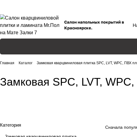
Салон напольных покрытий в
Красноярске.
Главная
Каталог
Замковая кварцвиниловая плитка SPC, LVT, WPC, ПВХ пл
Замковая SPC, LVT, WPC,
FARGO
ALPINE FLOOR
MODULEO
ADELAR
80 товаров
195 товаров
CRONA FLOOR
HOME EXPERT
53 товара
7 товаров
ZETA
30 товаров
25 товаров
20 товаров
Категория
Сначала попул
Замковая кварцвиниловая плитка