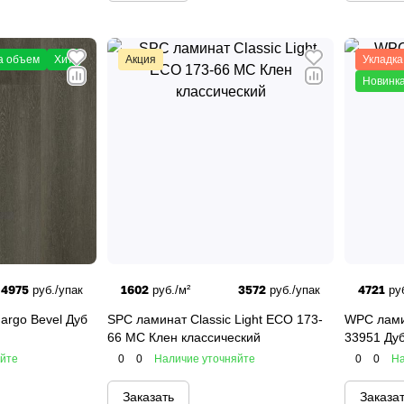
а объем
Хит
Акция
Укладка
Новинк
4975
1602
3572
4721
руб./упак
руб./м²
руб./упак
руб
argo Bevel Дуб
SPC ламинат Classic Light ECO 173-
WPC лами
66 MC Клен классический
33951 Ду
яйте
0
0
Наличие уточняйте
0
0
На
Заказать
Заказа