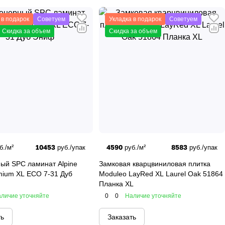
 в подарок
Советуем
Укладка в подарок
Советуем
Скидка за объем
Скидка за объем
10453
4590
8583
б./м²
руб./упак
руб./м²
руб./упак
ый SPC ламинат Alpine
Замковая кварцвиниловая плитка
mium XL ECO 7-31 Дуб
Moduleo LayRed XL Laurel Oak 51864
Планка XL
личие уточняйте
0
0
Наличие уточняйте
ть
Заказать