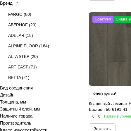
Бренд
?
FARGO
(
80
)
Советуем
Скидка з
ABERHOF
(
20
)
ADELAR
(
18
)
ALPINE FLOOR
(
184
)
ALTA STEP
(
20
)
ART EAST
(
71
)
BETTA
(
21
)
Вид соединения
CRONA FLOOR
(
30
)
2990
руб./м²
Дизайн
HOME EXPERT
(
25
)
Толщина, мм
Кварцевый ламинат F
Защитный слой, мм
MODULEO
(
53
)
Бастион 50-6191-41
Наличие товара
0
0
Наличие уточн
NORLAND
(
66
)
Производитель
Заказать
Класс износостойкости
ONE FLOOR
(
27
)