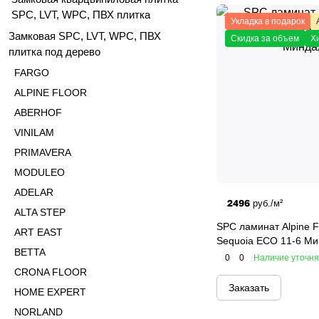
SPC, LVT, WPC, ПВХ плитка
Укладка в подарок
Замковая SPC, LVT, WPC, ПВХ
Скидка за объем
Х
плитка под дерево
FARGO
ALPINE FLOOR
ABERHOF
VINILAM
PRIMAVERA
MODULEO
ADELAR
2496
руб./м²
ALTA STEP
SPC ламинат Alpine F
ART EAST
Sequoia ECO 11-6 М
BETTA
0
0
Наличие уточн
CRONA FLOOR
Заказать
HOME EXPERT
NORLAND