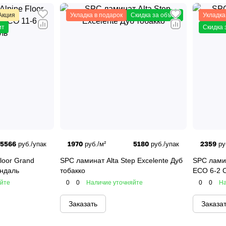
Акция
Укладка в подарок
Скидка за объем
Укладка
ит
Скидка 
5566
1970
5180
2359
руб./упак
руб./м²
руб./упак
ру
loor Grand
SPC ламинат Alta Step Excelente Дуб
SPC ламин
индаль
тобакко
ECO 6-2 
яйте
0
0
Наличие уточняйте
0
0
На
Заказать
Заказа