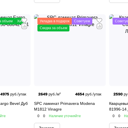
а объем
Хит
Укладка в подарок
Советуем
Совету
Скидка за объем
4975
2649
4654
2590
руб./упак
руб./м²
руб./упак
ру
argo Bevel Дуб
SPC ламинат Primavera Modena
Кварцевы
1
M1812 Vinagre
81996-14
яйте
0
0
Наличие уточняйте
0
0
На