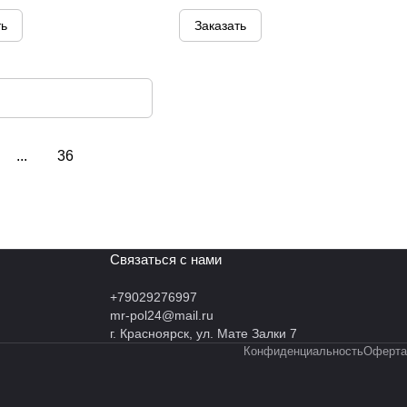
ть
Заказать
...
36
Связаться с нами
+79029276997
mr-pol24@mail.ru
г. Красноярск, ул. Мате Залки 7
Конфиденциальность
Оферта