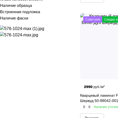
Наличие образца
PRIMAVERA
(
20
)
Встроенная подложка
Наличие фаски
VINILAM
(
42
)
Советуем
Скидка з
VINILPOL
(
17
)
ZETA
(
20
)
2990
руб./м²
Кварцевый ламинат F
Шервуд 50-88042-00
0
0
Наличие уточн