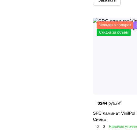
Заказать
Укладка в подарок
Скидка за объем
3244
руб./м²
SPC ламинат VinilPol
Сиена
0
0
Наличие уточн