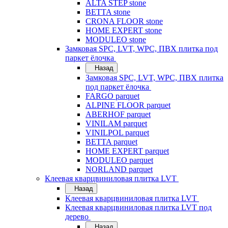
ALTA STEP stone
BETTA stone
CRONA FLOOR stone
HOME EXPERT stone
MODULEO stone
Замковая SPC, LVT, WPC, ПВХ плитка под
паркет ёлочка
Назад
Замковая SPC, LVT, WPC, ПВХ плитка
под паркет ёлочка
FARGO parquet
ALPINE FLOOR parquet
ABERHOF parquet
VINILAM parquet
VINILPOL parquet
BETTA parquet
HOME EXPERT parquet
MODULEO parquet
NORLAND parquet
Клеевая кварцвиниловая плитка LVT
Назад
Клеевая кварцвиниловая плитка LVT
Клеевая кварцвиниловая плитка LVT под
дерево
Назад