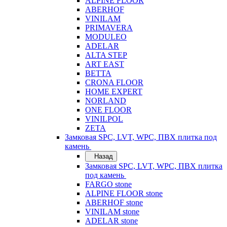
ALPINE FLOOR
ABERHOF
VINILAM
PRIMAVERA
MODULEO
ADELAR
ALTA STEP
ART EAST
BETTA
CRONA FLOOR
HOME EXPERT
NORLAND
ONE FLOOR
VINILPOL
ZETA
Замковая SPC, LVT, WPC, ПВХ плитка под
камень
Назад
Замковая SPC, LVT, WPC, ПВХ плитка
под камень
FARGO stone
ALPINE FLOOR stone
ABERHOF stone
VINILAM stone
ADELAR stone