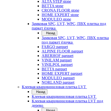
ALTA STEP stone
BETTA stone
CRONA FLOOR stone
HOME EXPERT stone
MODULEO stone
Замковая SPC, LVT, WPC, ПВХ плитка под
паркет ёлочка
Назад
Замковая SPC, LVT, WPC, ПВХ плитка
под паркет ёлочка
FARGO parquet
ALPINE FLOOR parquet
ABERHOF parquet
VINILAM parquet
VINILPOL parquet
BETTA parquet
HOME EXPERT parquet
MODULEO parquet
NORLAND parquet
Клеевая кварцвиниловая плитка LVT
Назад
Клеевая кварцвиниловая плитка LVT
Клеевая кварцвиниловая плитка LVT под
дерево
Назад