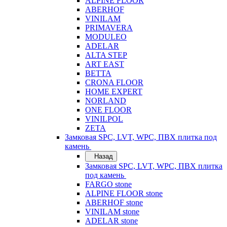
ALPINE FLOOR
ABERHOF
VINILAM
PRIMAVERA
MODULEO
ADELAR
ALTA STEP
ART EAST
BETTA
CRONA FLOOR
HOME EXPERT
NORLAND
ONE FLOOR
VINILPOL
ZETA
Замковая SPC, LVT, WPC, ПВХ плитка под
камень
Назад
Замковая SPC, LVT, WPC, ПВХ плитка
под камень
FARGO stone
ALPINE FLOOR stone
ABERHOF stone
VINILAM stone
ADELAR stone