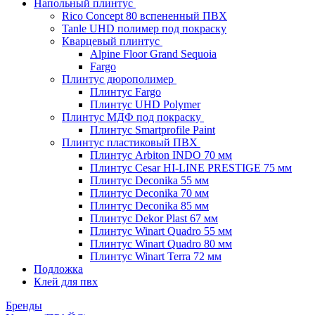
Напольный плинтус
Rico Concept 80 вспененный ПВХ
Tanle UHD полимер под покраску
Кварцевый плинтус
Alpine Floor Grand Sequoia
Fargo
Плинтус дюрополимер
Плинтус Fargo
Плинтус UHD Polymer
Плинтус МДФ под покраску
Плинтус Smartprofile Paint
Плинтус пластиковый ПВХ
Плинтус Arbiton INDO 70 мм
Плинтус Cesar HI-LINE PRESTIGE 75 мм
Плинтус Deconika 55 мм
Плинтус Deconika 70 мм
Плинтус Deconika 85 мм
Плинтус Dekor Plast 67 мм
Плинтус Winart Quadro 55 мм
Плинтус Winart Quadro 80 мм
Плинтус Winart Terra 72 мм
Подложка
Клей для пвх
Бренды