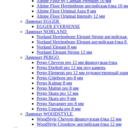
Alpine Floor by Camsan Premium 10 мм
Alpine Floor Herringbone английская ёлка 10 м
Alpine Floor Original Aura 8 мм
Alpine Floor Original Intensity 12 мм
Ламинат EGGER
EGGER EVERSENSE
Ламинат NORLAND
Norland Herringbone Elegant Strong английская
Norland Herringbone Elegant английская ёлка 8
Norland Elegant 8 мм
Norland Elegant Strong 12 мм
Ламинат PERGO
Pergo Chevron pro 12 мм французкая ёлка
Pergo Ebeltoft pro 12 мм под камень
Pergo Elements pro 12 мм художественный пар
Pergo Göteborg pro 8 мм
Pergo Kalmar 8 мм
Pergo Malmö pro 8 мм
Pergo Skara pro 12 мм
Pergo Skara pro 9 мм
Pergo Stavanger pro 8 мм
Pergo Uppsala pro 8 мм
Ламинат WOODSTYLE
WoodStyle Chevron французская ёлка 12 мм
WoodStyle Crossbow английская ёлка 12 мм