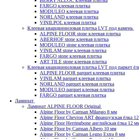
BERRY ALLOC клеевая плитка
FARGO клеевая плитка
MODULEO клеевая плитка
NORLAND клеевая плитка
VINILPOL клеевая плитка
Клеевая кварцвиниловая плитка LVT под камень
ALPINE FLOOR stone клеевая плитка
ABERHOF stone клеевая плитка
MODULEO stone клеевая плитка
VINILAM stone клеевая плитка
FARGO stone клеевая плитка
ART TILE stone клеевая плитка
Клеевая кварцвиниловая плитка LVT под паркет ё
ALPINE FLOOR parquet клеевая плитка
VINILAM parquet клеевая плитка
NORLAND parquet клеевая плитка
MODULEO parquet клеевая плитка
FARGO parquet клеевая плитка
Ламинат
Ламинат ALPINE FLOOR Original
Alpine Floor by Camsan Milango 8 мм
Alpine Floor Chevron ART французская ёлка 1
Alpine Floor Herringbone английская ёлка 12 м
Alpine Floor by Camsan Albero 10 мм
Alpine Floor by Camsan Legno Extra 8 мм