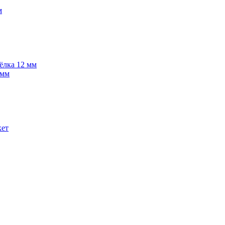
м
 ёлка 12 мм
 мм
кет