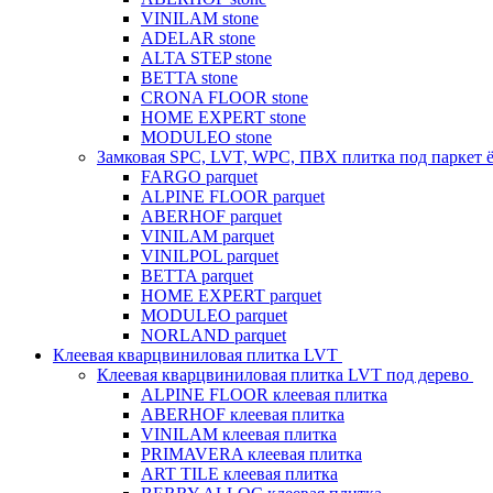
VINILAM stone
ADELAR stone
ALTA STEP stone
BETTA stone
CRONA FLOOR stone
HOME EXPERT stone
MODULEO stone
Замковая SPC, LVT, WPC, ПВХ плитка под паркет 
FARGO parquet
ALPINE FLOOR parquet
ABERHOF parquet
VINILAM parquet
VINILPOL parquet
BETTA parquet
HOME EXPERT parquet
MODULEO parquet
NORLAND parquet
Клеевая кварцвиниловая плитка LVT
Клеевая кварцвиниловая плитка LVT под дерево
ALPINE FLOOR клеевая плитка
ABERHOF клеевая плитка
VINILAM клеевая плитка
PRIMAVERA клеевая плитка
ART TILE клеевая плитка