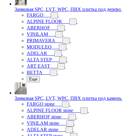
Замковая SPC, LVT, WPC, ПВХ плитка под дерево
FARGO
ALPINE FLOOR
ABERHOF
VINILAM
PRIMAVERA
MODULEO
ADELAR
ALTA STEP
ART EAST
BETTA
Еще
Замковая SPC, LVT, WPC, ПВХ плитка под камень
FARGO stone
ALPINE FLOOR stone
ABERHOF stone
VINILAM stone
ADELAR stone
ALTA STEP stone