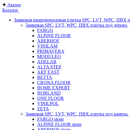
Акции
Каталог
Замковая кварцвиниловая плитка SPC, LVT, WPC, ПВХ 
Замковая SPC, LVT, WPC, ПВХ плитка под дерево
FARGO
ALPINE FLOOR
ABERHOF
VINILAM
PRIMAVERA
MODULEO
ADELAR
ALTA STEP
ART EAST
BETTA
CRONA FLOOR
HOME EXPERT
NORLAND
ONE FLOOR
VINILPOL
ZETA
Замковая SPC, LVT, WPC, ПВХ плитка под камень
FARGO stone
ALPINE FLOOR stone
ABERHOF stone