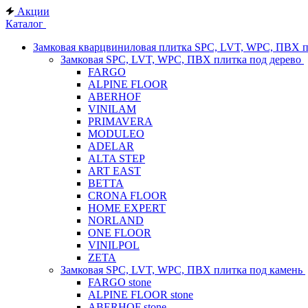
Акции
Каталог
Замковая кварцвиниловая плитка SPC, LVT, WPC, ПВХ 
Замковая SPC, LVT, WPC, ПВХ плитка под дерево
FARGO
ALPINE FLOOR
ABERHOF
VINILAM
PRIMAVERA
MODULEO
ADELAR
ALTA STEP
ART EAST
BETTA
CRONA FLOOR
HOME EXPERT
NORLAND
ONE FLOOR
VINILPOL
ZETA
Замковая SPC, LVT, WPC, ПВХ плитка под камень
FARGO stone
ALPINE FLOOR stone
ABERHOF stone