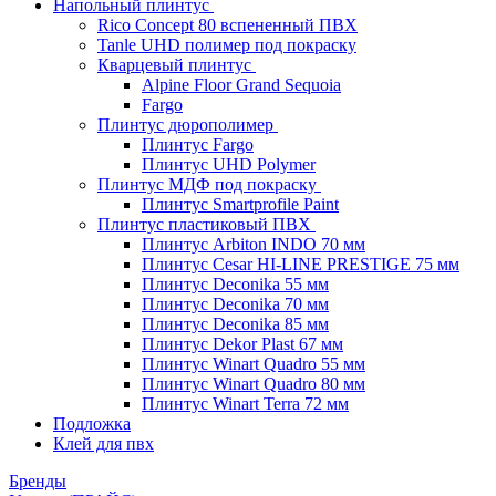
Напольный плинтус
Rico Concept 80 вспененный ПВХ
Tanle UHD полимер под покраску
Кварцевый плинтус
Alpine Floor Grand Sequoia
Fargo
Плинтус дюрополимер
Плинтус Fargo
Плинтус UHD Polymer
Плинтус МДФ под покраску
Плинтус Smartprofile Paint
Плинтус пластиковый ПВХ
Плинтус Arbiton INDO 70 мм
Плинтус Cesar HI-LINE PRESTIGE 75 мм
Плинтус Deconika 55 мм
Плинтус Deconika 70 мм
Плинтус Deconika 85 мм
Плинтус Dekor Plast 67 мм
Плинтус Winart Quadro 55 мм
Плинтус Winart Quadro 80 мм
Плинтус Winart Terra 72 мм
Подложка
Клей для пвх
Бренды