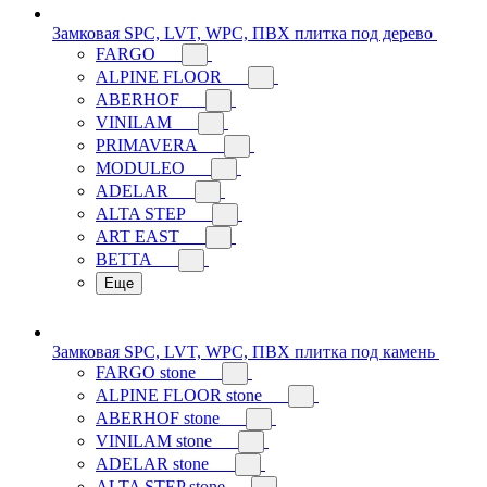
Замковая SPC, LVT, WPC, ПВХ плитка под дерево
FARGO
ALPINE FLOOR
ABERHOF
VINILAM
PRIMAVERA
MODULEO
ADELAR
ALTA STEP
ART EAST
BETTA
Еще
Замковая SPC, LVT, WPC, ПВХ плитка под камень
FARGO stone
ALPINE FLOOR stone
ABERHOF stone
VINILAM stone
ADELAR stone
ALTA STEP stone