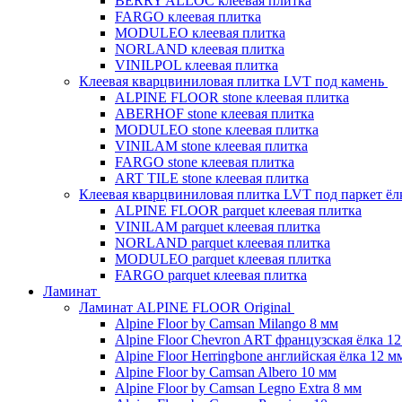
BERRY ALLOC клеевая плитка
FARGO клеевая плитка
MODULEO клеевая плитка
NORLAND клеевая плитка
VINILPOL клеевая плитка
Клеевая кварцвиниловая плитка LVT под камень
ALPINE FLOOR stone клеевая плитка
ABERHOF stone клеевая плитка
MODULEO stone клеевая плитка
VINILAM stone клеевая плитка
FARGO stone клеевая плитка
ART TILE stone клеевая плитка
Клеевая кварцвиниловая плитка LVT под паркет ё
ALPINE FLOOR parquet клеевая плитка
VINILAM parquet клеевая плитка
NORLAND parquet клеевая плитка
MODULEO parquet клеевая плитка
FARGO parquet клеевая плитка
Ламинат
Ламинат ALPINE FLOOR Original
Alpine Floor by Camsan Milango 8 мм
Alpine Floor Chevron ART французская ёлка 1
Alpine Floor Herringbone английская ёлка 12 м
Alpine Floor by Camsan Albero 10 мм
Alpine Floor by Camsan Legno Extra 8 мм