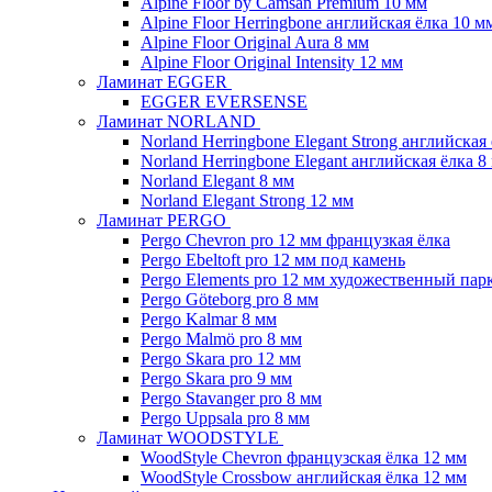
Alpine Floor by Camsan Premium 10 мм
Alpine Floor Herringbone английская ёлка 10 м
Alpine Floor Original Aura 8 мм
Alpine Floor Original Intensity 12 мм
Ламинат EGGER
EGGER EVERSENSE
Ламинат NORLAND
Norland Herringbone Elegant Strong английская
Norland Herringbone Elegant английская ёлка 8
Norland Elegant 8 мм
Norland Elegant Strong 12 мм
Ламинат PERGO
Pergo Chevron pro 12 мм французкая ёлка
Pergo Ebeltoft pro 12 мм под камень
Pergo Elements pro 12 мм художественный пар
Pergo Göteborg pro 8 мм
Pergo Kalmar 8 мм
Pergo Malmö pro 8 мм
Pergo Skara pro 12 мм
Pergo Skara pro 9 мм
Pergo Stavanger pro 8 мм
Pergo Uppsala pro 8 мм
Ламинат WOODSTYLE
WoodStyle Chevron французская ёлка 12 мм
WoodStyle Crossbow английская ёлка 12 мм