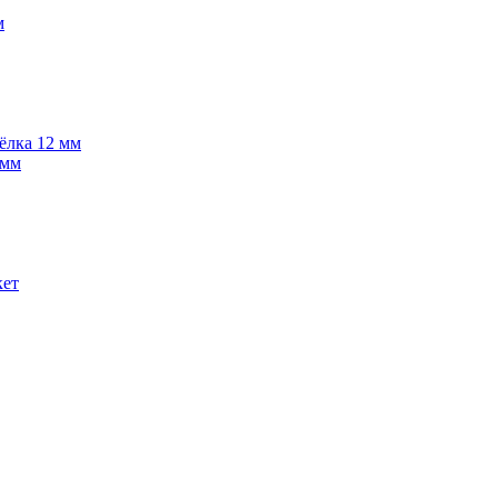
м
 ёлка 12 мм
 мм
кет