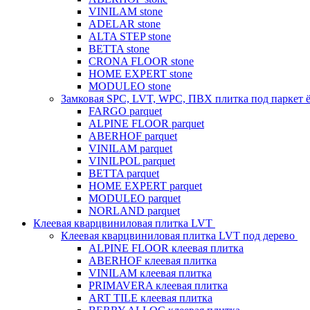
VINILAM stone
ADELAR stone
ALTA STEP stone
BETTA stone
CRONA FLOOR stone
HOME EXPERT stone
MODULEO stone
Замковая SPC, LVT, WPC, ПВХ плитка под паркет 
FARGO parquet
ALPINE FLOOR parquet
ABERHOF parquet
VINILAM parquet
VINILPOL parquet
BETTA parquet
HOME EXPERT parquet
MODULEO parquet
NORLAND parquet
Клеевая кварцвиниловая плитка LVT
Клеевая кварцвиниловая плитка LVT под дерево
ALPINE FLOOR клеевая плитка
ABERHOF клеевая плитка
VINILAM клеевая плитка
PRIMAVERA клеевая плитка
ART TILE клеевая плитка