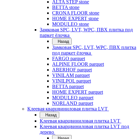
ALTA STEP stone
BETTA stone
CRONA FLOOR stone
HOME EXPERT stone
MODULEO stone
Замковая SPC, LVT, WPC, ПВХ плитка под
паркет ёлочка
Назад
Замковая SPC, LVT, WPC, ПВХ плитка
под паркет ёлочка
FARGO parquet
ALPINE FLOOR parquet
ABERHOF parquet
VINILAM parquet
VINILPOL parquet
BETTA parquet
HOME EXPERT parquet
MODULEO parquet
NORLAND parquet
Клеевая кварцвиниловая плитка LVT
Назад
Клеевая кварцвиниловая плитка LVT
Клеевая кварцвиниловая плитка LVT под
дерево
Назад