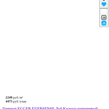
2249
руб./м²
4475
руб./упак
Ламинат EGGER EVERSENSE Дуб Каселла коричневый