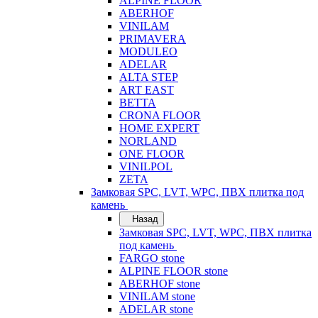
ALPINE FLOOR
ABERHOF
VINILAM
PRIMAVERA
MODULEO
ADELAR
ALTA STEP
ART EAST
BETTA
CRONA FLOOR
HOME EXPERT
NORLAND
ONE FLOOR
VINILPOL
ZETA
Замковая SPC, LVT, WPC, ПВХ плитка под
камень
Назад
Замковая SPC, LVT, WPC, ПВХ плитка
под камень
FARGO stone
ALPINE FLOOR stone
ABERHOF stone
VINILAM stone
ADELAR stone