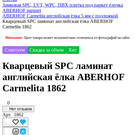
Замковая SPC, LVT, WPC, ПВХ плитка под паркет ёлочка
ABERHOF parquet
ABERHOF Carmelita английская ёлка 5 мм с подложкой
Кварцевый SPC ламинат английская ёлка ABERHOF
Carmelita 1862
Внимание:
Цвет товара может незначительно отличаться от фотографий на сайте
Советуем
Скидка за объем
Хит
Кварцевый SPC ламинат
английская ёлка ABERHOF
Carmelita 1862
0
Нет отзывов
Арт.
1862