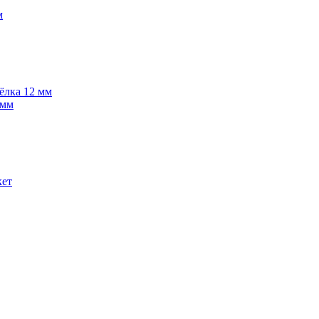
м
 ёлка 12 мм
 мм
кет