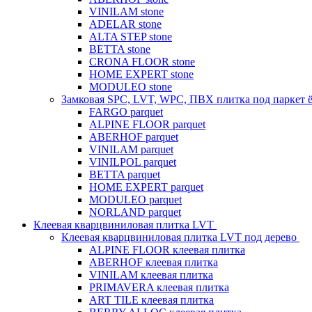
VINILAM stone
ADELAR stone
ALTA STEP stone
BETTA stone
CRONA FLOOR stone
HOME EXPERT stone
MODULEO stone
Замковая SPC, LVT, WPC, ПВХ плитка под паркет 
FARGO parquet
ALPINE FLOOR parquet
ABERHOF parquet
VINILAM parquet
VINILPOL parquet
BETTA parquet
HOME EXPERT parquet
MODULEO parquet
NORLAND parquet
Клеевая кварцвиниловая плитка LVT
Клеевая кварцвиниловая плитка LVT под дерево
ALPINE FLOOR клеевая плитка
ABERHOF клеевая плитка
VINILAM клеевая плитка
PRIMAVERA клеевая плитка
ART TILE клеевая плитка