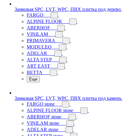
Замковая SPC, LVT, WPC, ПВХ плитка под дерево
FARGO
ALPINE FLOOR
ABERHOF
VINILAM
PRIMAVERA
MODULEO
ADELAR
ALTA STEP
ART EAST
BETTA
Еще
Замковая SPC, LVT, WPC, ПВХ плитка под камень
FARGO stone
ALPINE FLOOR stone
ABERHOF stone
VINILAM stone
ADELAR stone
ALTA STEP stone