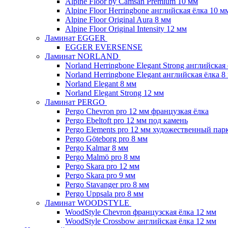
Alpine Floor by Camsan Premium 10 мм
Alpine Floor Herringbone английская ёлка 10 м
Alpine Floor Original Aura 8 мм
Alpine Floor Original Intensity 12 мм
Ламинат EGGER
EGGER EVERSENSE
Ламинат NORLAND
Norland Herringbone Elegant Strong английская
Norland Herringbone Elegant английская ёлка 8
Norland Elegant 8 мм
Norland Elegant Strong 12 мм
Ламинат PERGO
Pergo Chevron pro 12 мм французкая ёлка
Pergo Ebeltoft pro 12 мм под камень
Pergo Elements pro 12 мм художественный пар
Pergo Göteborg pro 8 мм
Pergo Kalmar 8 мм
Pergo Malmö pro 8 мм
Pergo Skara pro 12 мм
Pergo Skara pro 9 мм
Pergo Stavanger pro 8 мм
Pergo Uppsala pro 8 мм
Ламинат WOODSTYLE
WoodStyle Chevron французская ёлка 12 мм
WoodStyle Crossbow английская ёлка 12 мм