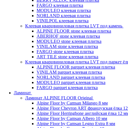
BERRY ALLOC клеевая плитка
FARGO клеевая плитка
MODULEO клеевая плитка
NORLAND клеевая плитка
VINILPOL клеевая плитка
Клеевая кварцвиниловая плитка LVT под камень
ALPINE FLOOR stone клеевая плитка
ABERHOF stone клеевая плитка
MODULEO stone клеевая плитка
VINILAM stone клеевая плитка
FARGO stone клеевая плитка
ART TILE stone клеевая плитка
Клеевая кварцвиниловая плитка LVT под паркет ё
ALPINE FLOOR parquet клеевая плитка
VINILAM parquet клеевая плитка
NORLAND parquet клеевая плитка
MODULEO parquet клеевая плитка
FARGO parquet клеевая плитка
Ламинат
Ламинат ALPINE FLOOR Original
Alpine Floor by Camsan Milango 8 мм
Alpine Floor Chevron ART французская ёлка 1
Alpine Floor Herringbone английская ёлка 12 м
Alpine Floor by Camsan Albero 10 мм
Alpine Floor by Camsan Legno Extra 8 мм