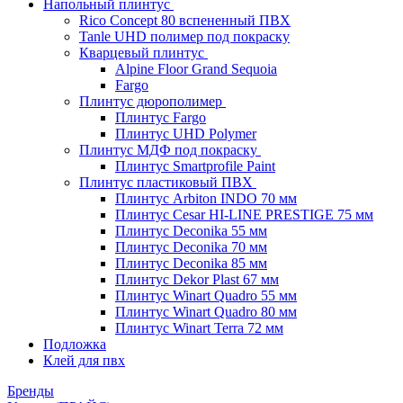
Напольный плинтус
Rico Concept 80 вспененный ПВХ
Tanle UHD полимер под покраску
Кварцевый плинтус
Alpine Floor Grand Sequoia
Fargo
Плинтус дюрополимер
Плинтус Fargo
Плинтус UHD Polymer
Плинтус МДФ под покраску
Плинтус Smartprofile Paint
Плинтус пластиковый ПВХ
Плинтус Arbiton INDO 70 мм
Плинтус Cesar HI-LINE PRESTIGE 75 мм
Плинтус Deconika 55 мм
Плинтус Deconika 70 мм
Плинтус Deconika 85 мм
Плинтус Dekor Plast 67 мм
Плинтус Winart Quadro 55 мм
Плинтус Winart Quadro 80 мм
Плинтус Winart Terra 72 мм
Подложка
Клей для пвх
Бренды