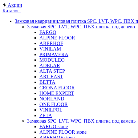
Акции
Каталог
Замковая кварцвиниловая плитка SPC, LVT, WPC, ПВХ 
Замковая SPC, LVT, WPC, ПВХ плитка под дерево
FARGO
ALPINE FLOOR
ABERHOF
VINILAM
PRIMAVERA
MODULEO
ADELAR
ALTA STEP
ART EAST
BETTA
CRONA FLOOR
HOME EXPERT
NORLAND
ONE FLOOR
VINILPOL
ZETA
Замковая SPC, LVT, WPC, ПВХ плитка под камень
FARGO stone
ALPINE FLOOR stone
ABERHOF stone