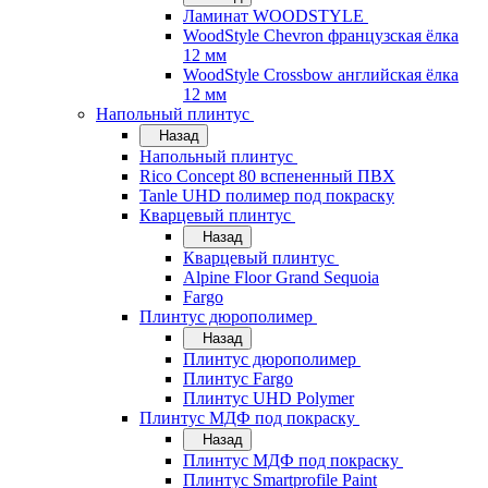
Ламинат WOODSTYLE
WoodStyle Chevron французская ёлка
12 мм
WoodStyle Crossbow английская ёлка
12 мм
Напольный плинтус
Назад
Напольный плинтус
Rico Concept 80 вспененный ПВХ
Tanle UHD полимер под покраску
Кварцевый плинтус
Назад
Кварцевый плинтус
Alpine Floor Grand Sequoia
Fargo
Плинтус дюрополимер
Назад
Плинтус дюрополимер
Плинтус Fargo
Плинтус UHD Polymer
Плинтус МДФ под покраску
Назад
Плинтус МДФ под покраску
Плинтус Smartprofile Paint