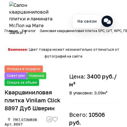
На связи
Главная
Каталог
Замковая кварцвиниловая плитка SPC, LVT, WPC, П
Внимание:
Цвет товара может незначительно отличаться от
фотографий на сайте
Укладка в подарок
Цена:
3400 руб./
Советуем
Новинка
Скидка за объем
м²
Кварцвиниловая
В упаковке: 3.09м²
плитка Vinilam Click
8897 Дуб Шверин
Всего:
10506
0
Нет отзывов
руб.
Арт.
8897