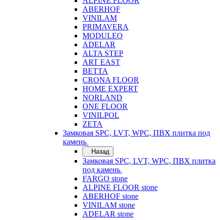
ALPINE FLOOR
ABERHOF
VINILAM
PRIMAVERA
MODULEO
ADELAR
ALTA STEP
ART EAST
BETTA
CRONA FLOOR
HOME EXPERT
NORLAND
ONE FLOOR
VINILPOL
ZETA
Замковая SPC, LVT, WPC, ПВХ плитка под
камень
Назад
Замковая SPC, LVT, WPC, ПВХ плитка
под камень
FARGO stone
ALPINE FLOOR stone
ABERHOF stone
VINILAM stone
ADELAR stone