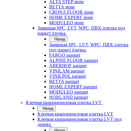
ALTA STEP stone
BETTA stone
CRONA FLOOR stone
HOME EXPERT stone
MODULEO stone
Замковая SPC, LVT, WPC, ПВХ плитка под
паркет ёлочка
Назад
Замковая SPC, LVT, WPC, ПВХ плитка
под паркет ёлочка
FARGO parquet
ALPINE FLOOR parquet
ABERHOF parquet
VINILAM parquet
VINILPOL parquet
BETTA parquet
HOME EXPERT parquet
MODULEO parquet
NORLAND parquet
Клеевая кварцвиниловая плитка LVT
Назад
Клеевая кварцвиниловая плитка LVT
Клеевая кварцвиниловая плитка LVT под
дерево
Назад