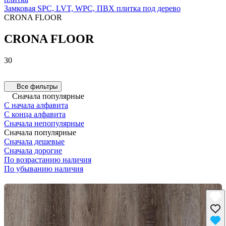
Замковая SPC, LVT, WPC, ПВХ плитка под дерево
CRONA FLOOR
CRONA FLOOR
CronaFloor Nano SPC 3.5 мм
CronaFloor Wood SPC 4 мм
10 товаров
20 товаров
30
Все фильтры
Сначала популярные
С начала алфавита
С конца алфавита
Сначала непопулярные
Сначала популярные
Сначала дешевые
Сначала дорогие
По возрастанию наличия
По убыванию наличия