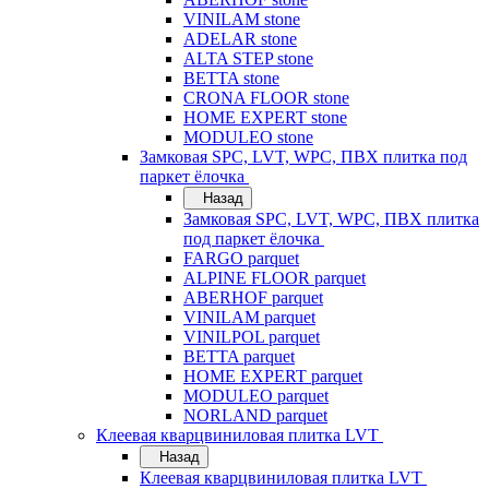
VINILAM stone
ADELAR stone
ALTA STEP stone
BETTA stone
CRONA FLOOR stone
HOME EXPERT stone
MODULEO stone
Замковая SPC, LVT, WPC, ПВХ плитка под
паркет ёлочка
Назад
Замковая SPC, LVT, WPC, ПВХ плитка
под паркет ёлочка
FARGO parquet
ALPINE FLOOR parquet
ABERHOF parquet
VINILAM parquet
VINILPOL parquet
BETTA parquet
HOME EXPERT parquet
MODULEO parquet
NORLAND parquet
Клеевая кварцвиниловая плитка LVT
Назад
Клеевая кварцвиниловая плитка LVT