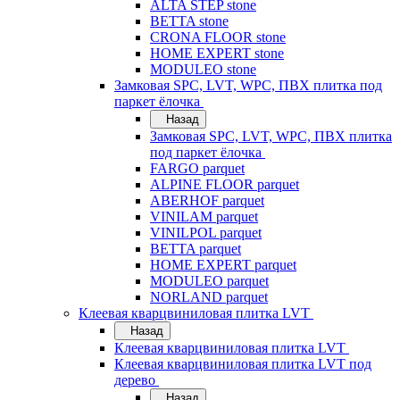
ALTA STEP stone
BETTA stone
CRONA FLOOR stone
HOME EXPERT stone
MODULEO stone
Замковая SPC, LVT, WPC, ПВХ плитка под
паркет ёлочка
Назад
Замковая SPC, LVT, WPC, ПВХ плитка
под паркет ёлочка
FARGO parquet
ALPINE FLOOR parquet
ABERHOF parquet
VINILAM parquet
VINILPOL parquet
BETTA parquet
HOME EXPERT parquet
MODULEO parquet
NORLAND parquet
Клеевая кварцвиниловая плитка LVT
Назад
Клеевая кварцвиниловая плитка LVT
Клеевая кварцвиниловая плитка LVT под
дерево
Назад