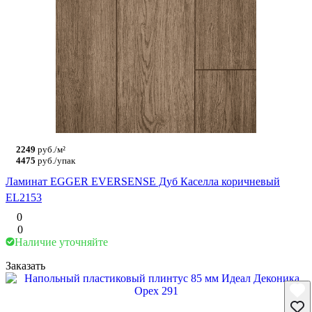
2249
руб./м²
4475
руб./упак
Ламинат EGGER EVERSENSE Дуб Каселла коричневый
EL2153
0
0
Наличие уточняйте
Заказать