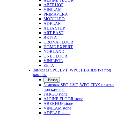
ALPINE FLOOR
ABERHOF
VINILAM
PRIMAVERA
MODULEO
ADELAR
ALTA STEP
ART EAST
BETTA
CRONA FLOOR
HOME EXPERT
NORLAND
ONE FLOOR
VINILPOL
ZETA
Замковая SPC, LVT, WPC, ПВХ плитка под
камень
Назад
Замковая SPC, LVT, WPC, ПВХ плитка
под камень
FARGO stone
ALPINE FLOOR stone
ABERHOF stone
VINILAM stone
ADELAR stone