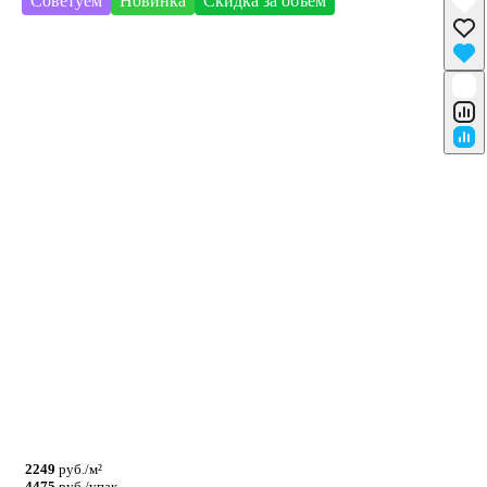
Советуем
Новинка
Скидка за объем
2249
руб./м²
4475
руб./упак