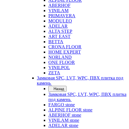
ALPINE FLOOR
ABERHOF
VINILAM
PRIMAVERA
MODULEO
ADELAR
ALTA STEP
ART EAST
BETTA
CRONA FLOOR
HOME EXPERT
NORLAND
ONE FLOOR
VINILPOL
ZETA
Замковая SPC, LVT, WPC, ПВХ плитка под
камень
Назад
Замковая SPC, LVT, WPC, ПВХ плитка
под камень
FARGO stone
ALPINE FLOOR stone
ABERHOF stone
VINILAM stone
ADELAR stone