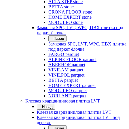
ALTA STEP stone
BETTA stone
CRONA FLOOR stone
HOME EXPERT stone
MODULEO stone
Замковая SPC, LVT, WPC, ПВХ плитка под
паркет ёлочка
Назад
Замковая SPC, LVT, WPC, ПВХ плитка
под паркет ёлочка
FARGO parquet
ALPINE FLOOR parquet
ABERHOF parquet
VINILAM parquet
VINILPOL parquet
BETTA parquet
HOME EXPERT parquet
MODULEO parquet
NORLAND parquet
Клеевая кварцвиниловая плитка LVT
Назад
Клеевая кварцвиниловая плитка LVT
Клеевая кварцвиниловая плитка LVT под
дерево
Назад