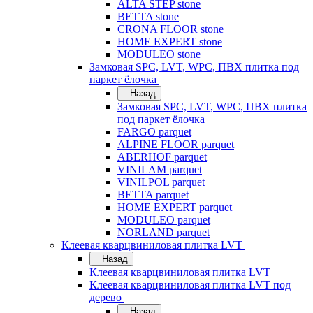
ALTA STEP stone
BETTA stone
CRONA FLOOR stone
HOME EXPERT stone
MODULEO stone
Замковая SPC, LVT, WPC, ПВХ плитка под
паркет ёлочка
Назад
Замковая SPC, LVT, WPC, ПВХ плитка
под паркет ёлочка
FARGO parquet
ALPINE FLOOR parquet
ABERHOF parquet
VINILAM parquet
VINILPOL parquet
BETTA parquet
HOME EXPERT parquet
MODULEO parquet
NORLAND parquet
Клеевая кварцвиниловая плитка LVT
Назад
Клеевая кварцвиниловая плитка LVT
Клеевая кварцвиниловая плитка LVT под
дерево
Назад