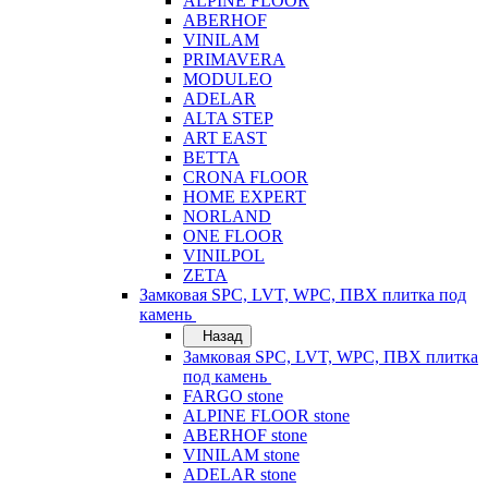
ALPINE FLOOR
ABERHOF
VINILAM
PRIMAVERA
MODULEO
ADELAR
ALTA STEP
ART EAST
BETTA
CRONA FLOOR
HOME EXPERT
NORLAND
ONE FLOOR
VINILPOL
ZETA
Замковая SPC, LVT, WPC, ПВХ плитка под
камень
Назад
Замковая SPC, LVT, WPC, ПВХ плитка
под камень
FARGO stone
ALPINE FLOOR stone
ABERHOF stone
VINILAM stone
ADELAR stone