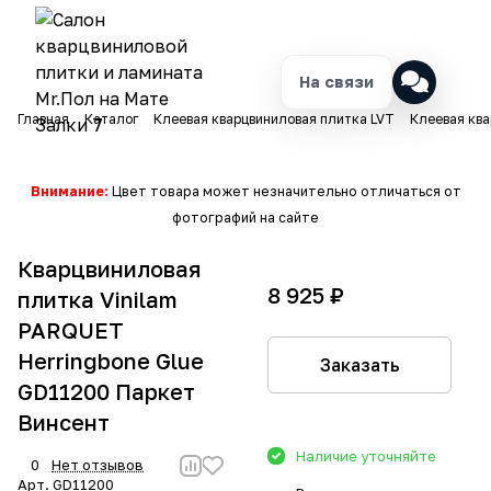
На связи
Главная
Каталог
Клеевая кварцвиниловая плитка LVT
Клеевая ква
Внимание:
Цвет товара может незначительно отличаться от
фотографий на сайте
Кварцвиниловая
8 925 ₽
плитка Vinilam
PARQUET
Herringbone Glue
Заказать
GD11200 Паркет
Винсент
Наличие уточняйте
0
Нет отзывов
Арт.
GD11200