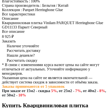
Влагостойкость
:
100%
Страна производитель
:
Бельгия / Китай
Коллекция
:
Parquet Herringbone Glue
Все характеристики
Описание
Кварцвиниловая плитка Vinilam PARQUET Herringbone Glue
GD11133 Паркет Северный
Все описание
8 925 ₽
Заказать
Наличие уточняйте
Рассчитать доставку
Нашли дешевле?
Рассчитать скидку
* В связи с изменениями курса валют цены на сайте могут
отличаться от актуальных. Уточняйте информацию у
менеджеров.
Указанная цена на сайте не является окончательной —
действует система скидок в зависимости от объёма заказа.
Заказы принимаются от 5 упаковок
При заказе
от 15м2
- скидка
5%
,
от 25м2
-
7%
,
от 40м2
-
8%
,
от 50м2
-
10%
Купить Кварцвиниловая плитка