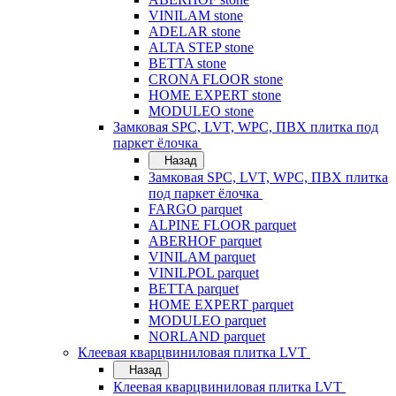
VINILAM stone
ADELAR stone
ALTA STEP stone
BETTA stone
CRONA FLOOR stone
HOME EXPERT stone
MODULEO stone
Замковая SPC, LVT, WPC, ПВХ плитка под
паркет ёлочка
Назад
Замковая SPC, LVT, WPC, ПВХ плитка
под паркет ёлочка
FARGO parquet
ALPINE FLOOR parquet
ABERHOF parquet
VINILAM parquet
VINILPOL parquet
BETTA parquet
HOME EXPERT parquet
MODULEO parquet
NORLAND parquet
Клеевая кварцвиниловая плитка LVT
Назад
Клеевая кварцвиниловая плитка LVT