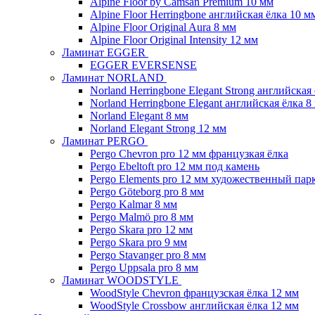
Alpine Floor by Camsan Premium 10 мм
Alpine Floor Herringbone английская ёлка 10 м
Alpine Floor Original Aura 8 мм
Alpine Floor Original Intensity 12 мм
Ламинат EGGER
EGGER EVERSENSE
Ламинат NORLAND
Norland Herringbone Elegant Strong английская
Norland Herringbone Elegant английская ёлка 8
Norland Elegant 8 мм
Norland Elegant Strong 12 мм
Ламинат PERGO
Pergo Chevron pro 12 мм французкая ёлка
Pergo Ebeltoft pro 12 мм под камень
Pergo Elements pro 12 мм художественный пар
Pergo Göteborg pro 8 мм
Pergo Kalmar 8 мм
Pergo Malmö pro 8 мм
Pergo Skara pro 12 мм
Pergo Skara pro 9 мм
Pergo Stavanger pro 8 мм
Pergo Uppsala pro 8 мм
Ламинат WOODSTYLE
WoodStyle Chevron французская ёлка 12 мм
WoodStyle Crossbow английская ёлка 12 мм