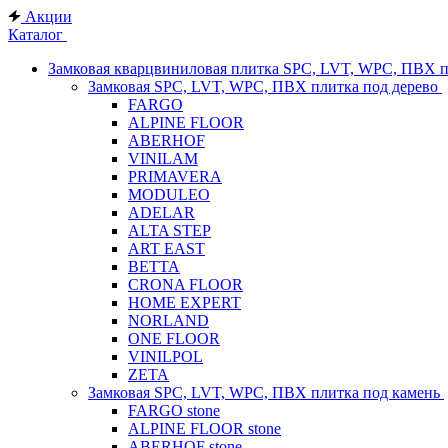
Акции
Каталог
Замковая кварцвиниловая плитка SPC, LVT, WPC, ПВХ 
Замковая SPC, LVT, WPC, ПВХ плитка под дерево
FARGO
ALPINE FLOOR
ABERHOF
VINILAM
PRIMAVERA
MODULEO
ADELAR
ALTA STEP
ART EAST
BETTA
CRONA FLOOR
HOME EXPERT
NORLAND
ONE FLOOR
VINILPOL
ZETA
Замковая SPC, LVT, WPC, ПВХ плитка под камень
FARGO stone
ALPINE FLOOR stone
ABERHOF stone