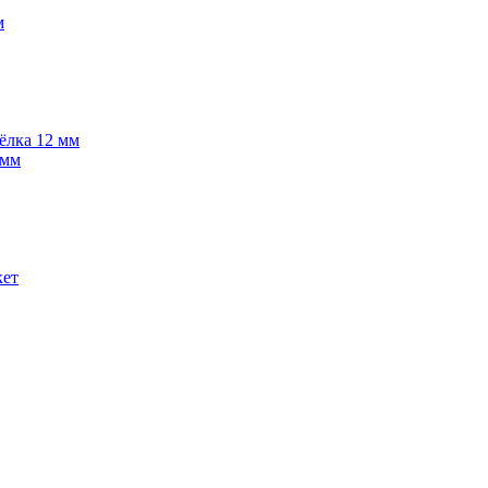
м
 ёлка 12 мм
 мм
кет