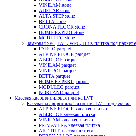
VINILAM stone
ADELAR stone
ALTA STEP stone
BETTA stone
CRONA FLOOR stone
HOME EXPERT stone
MODULEO stone
Замковая SPC, LVT, WPC, ПВХ плитка под паркет 
FARGO parquet
ALPINE FLOOR parquet
ABERHOF parquet
VINILAM parquet
VINILPOL parquet
BETTA parquet
HOME EXPERT parquet
MODULEO parquet
NORLAND parquet
Клеевая кварцвиниловая плитка LVT
Клеевая кварцвиниловая плитка LVT под дерево
ALPINE FLOOR клеевая плитка
ABERHOF клеевая плитка
VINILAM клеевая плитка
PRIMAVERA клеевая плитка
ART TILE клеевая плитка