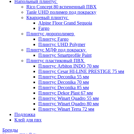
Напольный плинтус
Rico Concept 80 вспененный ПВХ
Tanle UHD полимер под покраску
Кварцевый плинтус
Alpine Floor Grand Sequoia
Fargo
Плинтус дюрополимер
Плинтус Fargo
Плинтус UHD Polymer
Плинтус МДФ под покраску
Плинтус Smartprofile Paint
Плинтус пластиковый ПВХ
Плинтус Arbiton INDO 70 мм
Плинтус Cesar HI-LINE PRESTIGE 75 мм
Плинтус Deconika 55 мм
Плинтус Deconika 70 мм
Плинтус Deconika 85 мм
Плинтус Dekor Plast 67 мм
Плинтус Winart Quadro 55 мм
Плинтус Winart Quadro 80 мм
Плинтус Winart Terra 72 мм
Подложка
Клей для пвх
Бренды