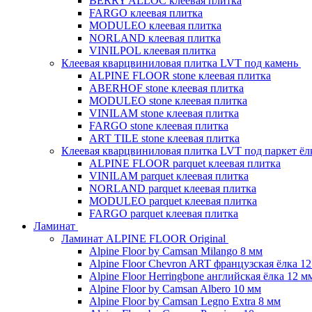
BERRY ALLOC клеевая плитка
FARGO клеевая плитка
MODULEO клеевая плитка
NORLAND клеевая плитка
VINILPOL клеевая плитка
Клеевая кварцвиниловая плитка LVT под камень
ALPINE FLOOR stone клеевая плитка
ABERHOF stone клеевая плитка
MODULEO stone клеевая плитка
VINILAM stone клеевая плитка
FARGO stone клеевая плитка
ART TILE stone клеевая плитка
Клеевая кварцвиниловая плитка LVT под паркет ё
ALPINE FLOOR parquet клеевая плитка
VINILAM parquet клеевая плитка
NORLAND parquet клеевая плитка
MODULEO parquet клеевая плитка
FARGO parquet клеевая плитка
Ламинат
Ламинат ALPINE FLOOR Original
Alpine Floor by Camsan Milango 8 мм
Alpine Floor Chevron ART французская ёлка 1
Alpine Floor Herringbone английская ёлка 12 м
Alpine Floor by Camsan Albero 10 мм
Alpine Floor by Camsan Legno Extra 8 мм