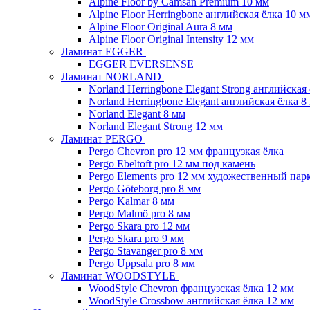
Alpine Floor by Camsan Premium 10 мм
Alpine Floor Herringbone английская ёлка 10 м
Alpine Floor Original Aura 8 мм
Alpine Floor Original Intensity 12 мм
Ламинат EGGER
EGGER EVERSENSE
Ламинат NORLAND
Norland Herringbone Elegant Strong английская
Norland Herringbone Elegant английская ёлка 8
Norland Elegant 8 мм
Norland Elegant Strong 12 мм
Ламинат PERGO
Pergo Chevron pro 12 мм французкая ёлка
Pergo Ebeltoft pro 12 мм под камень
Pergo Elements pro 12 мм художественный пар
Pergo Göteborg pro 8 мм
Pergo Kalmar 8 мм
Pergo Malmö pro 8 мм
Pergo Skara pro 12 мм
Pergo Skara pro 9 мм
Pergo Stavanger pro 8 мм
Pergo Uppsala pro 8 мм
Ламинат WOODSTYLE
WoodStyle Chevron французская ёлка 12 мм
WoodStyle Crossbow английская ёлка 12 мм