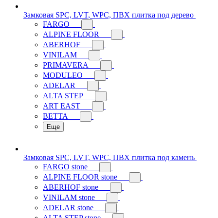
Замковая SPC, LVT, WPC, ПВХ плитка под дерево
FARGO
ALPINE FLOOR
ABERHOF
VINILAM
PRIMAVERA
MODULEO
ADELAR
ALTA STEP
ART EAST
BETTA
Еще
Замковая SPC, LVT, WPC, ПВХ плитка под камень
FARGO stone
ALPINE FLOOR stone
ABERHOF stone
VINILAM stone
ADELAR stone
ALTA STEP stone