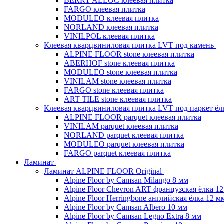
BERRY ALLOC клеевая плитка
FARGO клеевая плитка
MODULEO клеевая плитка
NORLAND клеевая плитка
VINILPOL клеевая плитка
Клеевая кварцвиниловая плитка LVT под камень
ALPINE FLOOR stone клеевая плитка
ABERHOF stone клеевая плитка
MODULEO stone клеевая плитка
VINILAM stone клеевая плитка
FARGO stone клеевая плитка
ART TILE stone клеевая плитка
Клеевая кварцвиниловая плитка LVT под паркет ё
ALPINE FLOOR parquet клеевая плитка
VINILAM parquet клеевая плитка
NORLAND parquet клеевая плитка
MODULEO parquet клеевая плитка
FARGO parquet клеевая плитка
Ламинат
Ламинат ALPINE FLOOR Original
Alpine Floor by Camsan Milango 8 мм
Alpine Floor Chevron ART французская ёлка 1
Alpine Floor Herringbone английская ёлка 12 м
Alpine Floor by Camsan Albero 10 мм
Alpine Floor by Camsan Legno Extra 8 мм