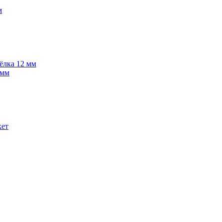
м
 ёлка 12 мм
 мм
кет