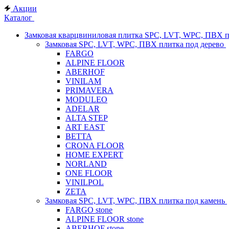
Акции
Каталог
Замковая кварцвиниловая плитка SPC, LVT, WPC, ПВХ 
Замковая SPC, LVT, WPC, ПВХ плитка под дерево
FARGO
ALPINE FLOOR
ABERHOF
VINILAM
PRIMAVERA
MODULEO
ADELAR
ALTA STEP
ART EAST
BETTA
CRONA FLOOR
HOME EXPERT
NORLAND
ONE FLOOR
VINILPOL
ZETA
Замковая SPC, LVT, WPC, ПВХ плитка под камень
FARGO stone
ALPINE FLOOR stone
ABERHOF stone