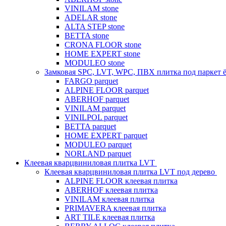
VINILAM stone
ADELAR stone
ALTA STEP stone
BETTA stone
CRONA FLOOR stone
HOME EXPERT stone
MODULEO stone
Замковая SPC, LVT, WPC, ПВХ плитка под паркет 
FARGO parquet
ALPINE FLOOR parquet
ABERHOF parquet
VINILAM parquet
VINILPOL parquet
BETTA parquet
HOME EXPERT parquet
MODULEO parquet
NORLAND parquet
Клеевая кварцвиниловая плитка LVT
Клеевая кварцвиниловая плитка LVT под дерево
ALPINE FLOOR клеевая плитка
ABERHOF клеевая плитка
VINILAM клеевая плитка
PRIMAVERA клеевая плитка
ART TILE клеевая плитка