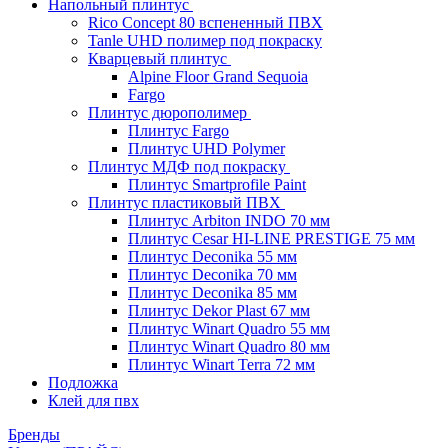
Напольный плинтус
Rico Concept 80 вспененный ПВХ
Tanle UHD полимер под покраску
Кварцевый плинтус
Alpine Floor Grand Sequoia
Fargo
Плинтус дюрополимер
Плинтус Fargo
Плинтус UHD Polymer
Плинтус МДФ под покраску
Плинтус Smartprofile Paint
Плинтус пластиковый ПВХ
Плинтус Arbiton INDO 70 мм
Плинтус Cesar HI-LINE PRESTIGE 75 мм
Плинтус Deconika 55 мм
Плинтус Deconika 70 мм
Плинтус Deconika 85 мм
Плинтус Dekor Plast 67 мм
Плинтус Winart Quadro 55 мм
Плинтус Winart Quadro 80 мм
Плинтус Winart Terra 72 мм
Подложка
Клей для пвх
Бренды