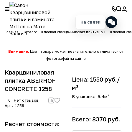
На связи
Главная
Каталог
Клеевая кварцвиниловая плитка LVT
Клеевая ква
Внимание:
Цвет товара может незначительно отличаться от
фотографий на сайте
Кварцвиниловая
Цена:
1550 руб./
плитка ABERHOF
м²
CONCRETE 1258
В упаковке: 5.4м²
0
Нет отзывов
Арт.
1258
Всего:
8370 руб.
Расчет стоимости: