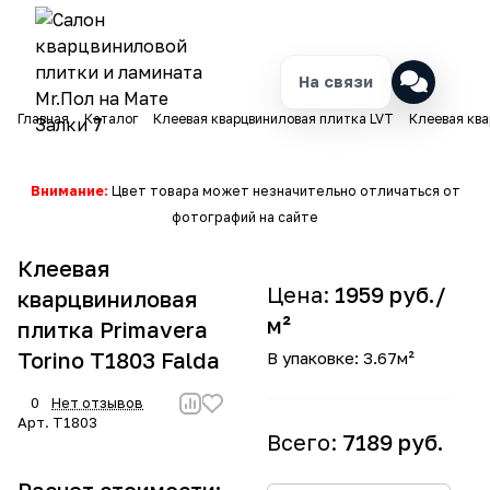
На связи
Главная
Каталог
Клеевая кварцвиниловая плитка LVT
Клеевая ква
Внимание:
Цвет товара может незначительно отличаться от
фотографий на сайте
Клеевая
Цена:
1959 руб./
кварцвиниловая
м²
плитка Primavera
Torino T1803 Falda
В упаковке: 3.67м²
0
Нет отзывов
Арт.
T1803
Всего:
7189 руб.