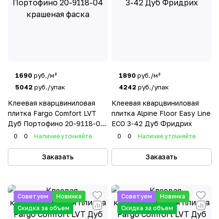
1690
руб./м²
1890
руб./м²
5042
руб./упак
4242
руб./упак
Клеевая кварцвиниловая
Клеевая кварцвиниловая
плитка Fargo Comfort LVT
плитка Alpine Floor Easy Line
Дуб Портофино 20-9118-04
ЕСО 3-42 Дуб Фридрих
крашеная фаска
0
0
Наличие уточняйте
0
0
Наличие уточняйте
Заказать
Заказать
Советуем
Новинка
Советуем
Новинка
Скидка за объем
Скидка за объем