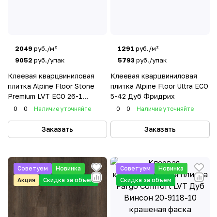
2049
руб./м²
1291
руб./м²
9052
руб./упак
5793
руб./упак
Клеевая кварцвиниловая
Клеевая кварцвиниловая
плитка Alpine Floor Stone
плитка Alpine Floor Ultra ECO
Premium LVT ЕСО 26-1
5-42 Дуб Фридрих
Роквокс
0
0
Наличие уточняйте
0
0
Наличие уточняйте
Заказать
Заказать
Советуем
Новинка
Советуем
Новинка
Акция
Скидка за объем
Скидка за объем