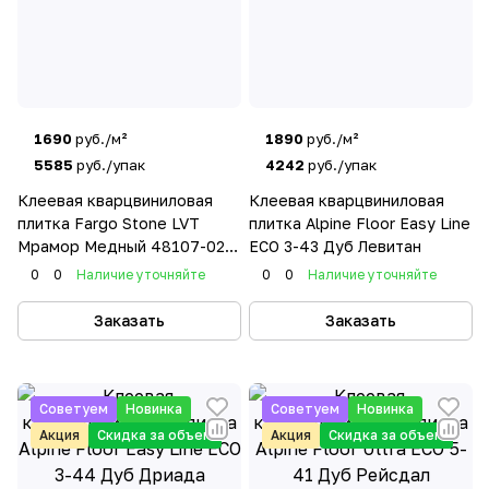
1690
руб./м²
1890
руб./м²
5585
руб./упак
4242
руб./упак
Клеевая кварцвиниловая
Клеевая кварцвиниловая
плитка Fargo Stone LVT
плитка Alpine Floor Easy Line
Мрамор Медный 48107-02
ЕСО 3-43 Дуб Левитан
фаска
0
0
Наличие уточняйте
0
0
Наличие уточняйте
Заказать
Заказать
Советуем
Новинка
Советуем
Новинка
Акция
Скидка за объем
Акция
Скидка за объем