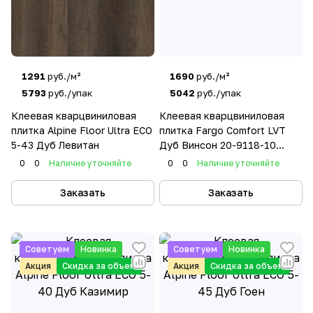
1291
руб./м²
1690
руб./м²
5793
руб./упак
5042
руб./упак
Клеевая кварцвиниловая
Клеевая кварцвиниловая
плитка Alpine Floor Ultra ECO
плитка Fargo Comfort LVT
5-43 Дуб Левитан
Дуб Винсон 20-9118-10
крашеная фаска
0
0
Наличие уточняйте
0
0
Наличие уточняйте
Заказать
Заказать
Советуем
Новинка
Советуем
Новинка
Акция
Скидка за объем
Акция
Скидка за объем