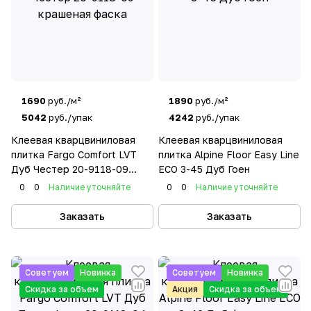
1690
руб./м²
1890
руб./м²
5042
руб./упак
4242
руб./упак
Клеевая кварцвиниловая
Клеевая кварцвиниловая
плитка Fargo Comfort LVT
плитка Alpine Floor Easy Line
Дуб Честер 20-9118-09
ЕСО 3-45 Дуб Гоен
крашеная фаска
0
0
Наличие уточняйте
0
0
Наличие уточняйте
Заказать
Заказать
Советуем
Новинка
Советуем
Новинка
Скидка за объем
Акция
Скидка за объем