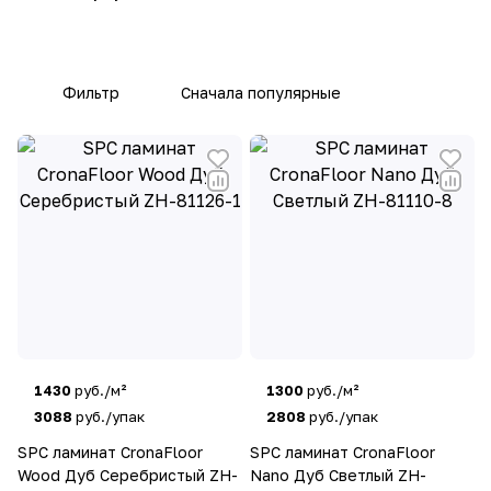
покрытий с различными текстурами и
оттенками, включая имитацию натуральных
материалов, таких как дерево и камень.
Фильтр
Сначала популярные
Особенности продукции Crona Floor:
Качество материалов
: Продукция
компании отличается высокой
износостойкостью, влагостойкостью и
устойчивостью к механическим
повреждениям.
Долговечность
: Покрытия обладают
отличной долговечностью и подходят для
различных типов помещений, включая
офисы и жилые зоны с высокой
1430
руб./м²
1300
руб./м²
проходимостью.
3088
руб./упак
2808
руб./упак
Удобство укладки
: Ламинат и SPC-плитки
SPC ламинат CronaFloor
SPC ламинат CronaFloor
Crona Floor легко укладываются благодаря
Wood Дуб Серебристый ZH-
Nano Дуб Светлый ZH-
современным замковым системам.