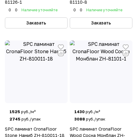
81126-1
81110-8
Дизайн
: Компания выпускает покрытия с
0
0
Наличие уточняйте
0
0
Наличие уточняйте
разнообразными декоративными
Заказать
Заказать
покрытиями, что позволяет выбрать
вариант, подходящий под любой интерьер.
Экологичность
: Crona Floor делает акцент
на экологичность своей продукции,
используя безопасные и
сертифицированные материалы.
Компания активно развивает сеть
дистрибьюторов и работает как на
российском рынке, так и за рубежом.
1525
руб./м²
1430
руб./м²
2745
руб./упак
3088
руб./упак
SPC ламинат CronaFloor
SPC ламинат CronaFloor
Stone Намиб ZH-810011-18
Wood Сосна Монблан ZH-