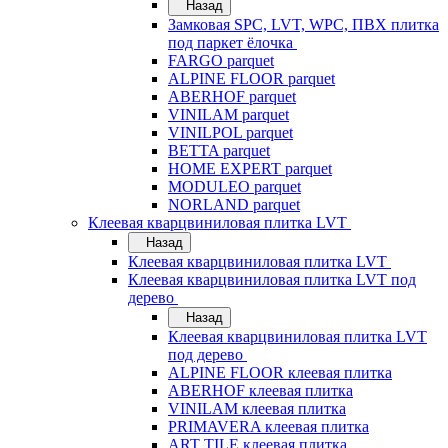
Назад
Замковая SPC, LVT, WPC, ПВХ плитка
под паркет ёлочка
FARGO parquet
ALPINE FLOOR parquet
ABERHOF parquet
VINILAM parquet
VINILPOL parquet
BETTA parquet
HOME EXPERT parquet
MODULEO parquet
NORLAND parquet
Клеевая кварцвиниловая плитка LVT
Назад
Клеевая кварцвиниловая плитка LVT
Клеевая кварцвиниловая плитка LVT под
дерево
Назад
Клеевая кварцвиниловая плитка LVT
под дерево
ALPINE FLOOR клеевая плитка
ABERHOF клеевая плитка
VINILAM клеевая плитка
PRIMAVERA клеевая плитка
ART TILE клеевая плитка