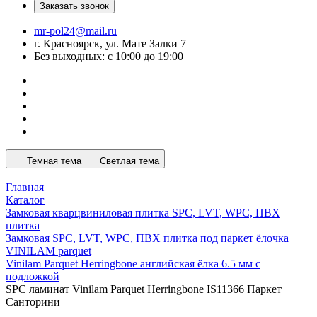
Заказать звонок
mr-pol24@mail.ru
г. Красноярск, ул. Мате Залки 7
Без выходных: с 10:00 до 19:00
Темная тема
Светлая тема
Главная
Каталог
Замковая кварцвиниловая плитка SPC, LVT, WPC, ПВХ
плитка
Замковая SPC, LVT, WPC, ПВХ плитка под паркет ёлочка
VINILAM parquet
Vinilam Parquet Herringbone английская ёлка 6.5 мм с
подложкой
SPC ламинат Vinilam Parquet Herringbone IS11366 Паркет
Санторини