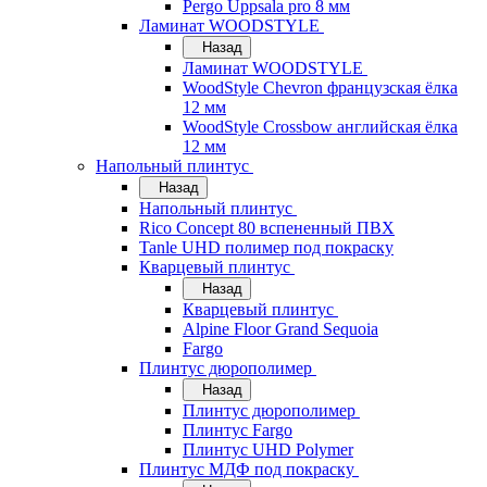
Pergo Uppsala pro 8 мм
Ламинат WOODSTYLE
Назад
Ламинат WOODSTYLE
WoodStyle Chevron французская ёлка
12 мм
WoodStyle Crossbow английская ёлка
12 мм
Напольный плинтус
Назад
Напольный плинтус
Rico Concept 80 вспененный ПВХ
Tanle UHD полимер под покраску
Кварцевый плинтус
Назад
Кварцевый плинтус
Alpine Floor Grand Sequoia
Fargo
Плинтус дюрополимер
Назад
Плинтус дюрополимер
Плинтус Fargo
Плинтус UHD Polymer
Плинтус МДФ под покраску