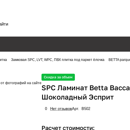
итка
Замковая SPC, LVT, WPC, ПВХ плитка под паркет ёлочка
BETTA parqu
Скидка за объем
 от фотографий на сайте
SPC Ламинат Betta Bacca
Шоколадный Эсприт
0
Нет отзывов
Арт.
B502
Расчет стоимости: