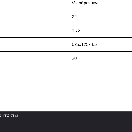
V - образная
22
1.72
625x125x4.5
20
онтакты