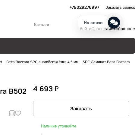
+79029276997
Заказать звонок
На связи
Каталог
Войти
Сравнение
Избранное
et
Betta Baccara SPC английская ёлка 4.5 мм
SPC Ламинат Betta Baccara
4 693 ₽
ra B502
Заказать
Наличие уточняйте